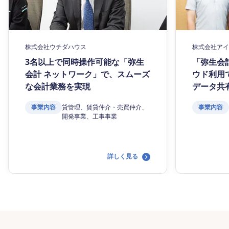
株式会社ウチダハウス
株式会社アイ
3名以上で同時操作可能な「弥生
「弥生会
会計 ネットワーク」で、スムーズ
ウド利用
な会計業務を実現
データ共
事業内容
貸管理、賃貸仲介・売買仲介、
事業内容
開発事業、工事事業
詳しく見る