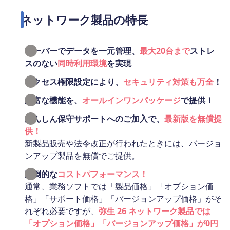
ネットワーク製品の特長
サーバーでデータを一元管理、
最大20台まで
ストレ
スのない
同時利用環境
を実現
アクセス権限設定により、
セキュリティ対策も万全
！
豊富な機能を、
オールインワンパッケージ
で提供！
あんしん保守サポートへのご加入で、
最新版を無償提
供！
新製品販売や法令改正が行われたときには、バージョ
ンアップ製品を無償でご提供。
圧倒的な
コストパフォーマンス！
通常、業務ソフトでは「製品価格」「オプション価
格」「サポート価格」「バージョンアップ価格」がそ
れぞれ必要ですが、
弥生 26 ネットワーク製品では
「オプション価格」「バージョンアップ価格」が0円