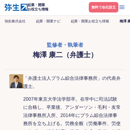
起業・開業
メニ
無料で会社設立
お役立ち情報
弥生株式会社
起業・開業ナビ
起業・開業お役立ち情報
梅澤 
監修者・執筆者
梅澤 康二（弁護士）
「弁護士法人プラム綜合法律事務所」の代表弁
護士。
2007年東京大学法学部卒。在学中に司法試験
に合格し、卒業後、アンダーソン・毛利・友常
法律事務所入所、2014年にプラム綜合法律事
務所を立ち上げる。労務全般（労働事件、労使