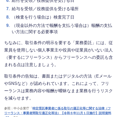
6.
給付を受領／役務提供を受ける日
7.
給与を受領／役務提供を受ける場所
8.
（検査を行う場合は）検査完了日
9.
（現金以外の方法で報酬を支払う場合は）報酬の支払
い方法に関する必要事項
ちなみに、取引条件の明示を要する「業務委託」には、従
業員を使用しない個人事業主や役員や従業員がいない法人
（要するにフリーランス）からフリーランスへの委託も含
まれる点は注意しましょう。
取引条件の告知は、書面またはデジタルの方法（Eメール
やSNSなど）が認められています。これによって、フリ
ーランスは業務内容や報酬が曖昧なまま業務を行うリスク
を減らせます。
参照：中小企業庁「
特定受託事業者に係る取引の適正化等に関する法律（フ
リーランス・事業者間取引適正化等法）【令和６年11月１日施行】説明資料