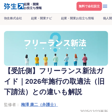
起業・開業
メニ
無料で会社設立
お役立ち情報
弥生株式会社
起業・開業ナビ
起業・開業お役立ち情報
個人開
【受託側】フリーランス新法ガ
イド｜2026年施行の取適法（旧
下請法）との違いも解説
監修者：
梅澤 康二（弁護士）
2025/12/23
更新