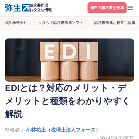
請求書作成
メニ
無料で請求書を作成
お役立ち情報
弥生株式会社
クラウド請求書作成ソフト
請求書作成お役立ち情報
EDIとは？対応のメリット・デ
メリットと種類をわかりやすく
解説
監修者：
小林祐士（税理士法人フォース）
2024/09/25
更新