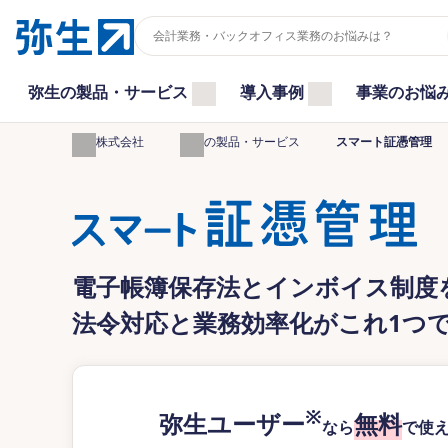
弥生の製品・サービス
導入事例
事業のお悩
弥生株式会社
弥生の製品・サービス
スマート証憑管理
電子帳簿保存法とインボイス制度
法令対応と業務効率化がこれ1つ
※
弥生ユーザー
無料
なら
で使