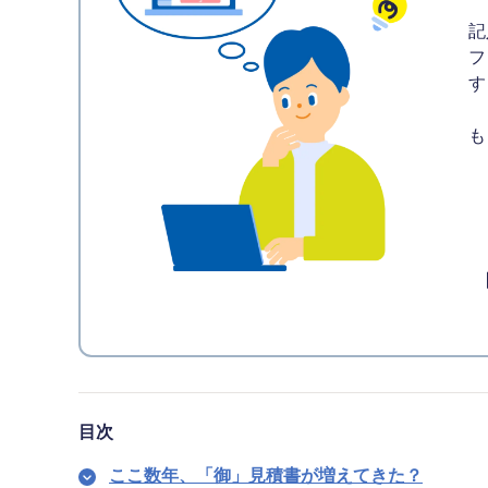
記
フ
す
も
目次
ここ数年、「御」見積書が増えてきた？