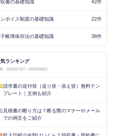
領収書の基礎知識
42件
インボイス制度の基礎知識
22件
電子帳簿保存法の基礎知識
38件
人気ランキング
：2026/07/27～2026/08/02
位
請求書の送付状（送り状・添え状）無料テン
プレート｜文例も紹介
位
見積書の断り方は？断る際のマナーやメール
での例文をご紹介
位
収入印紙の金額はいくら？領収書・契約書に