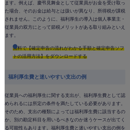
ます。例えば、慶弔見舞金として従業員がお金を受け取っ
た場合、そのお金は給与とは扱いが異なり、所得税が課税
されません。このように、福利厚生の導入は個人事業主・
従業員の双方にとって節税メリットがある取り組みといえ
ます。
無料で【確定申告の流れがわかる手順と確定申告ソフ
トの活用方法】をダウンロードする
福利厚生費と迷いやすい支出の例
従業員への福利厚生に関する支出が、福利厚生費として認
められるには所定の条件を満たしている必要があります。
そのため、支出の種類によっては福利厚生費に該当するの
か、別の勘定科目を用いるべきなのか迷うケースが出てく
る可能性もあります。福利厚生費と迷いやすい支出の例を