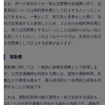
なお、同一の支出のうち一部を交際費や会議費に充て、従
業員分については福利厚生費として計上するといったこと
はできません。一例として、取引先と食事をした際に、自
社の従業員が２人参加したため、２人分のみ福利厚生費と
し、残りは交際費とするといったことは認められない点に
注意してください。このようなケースでは、全員分の支出
を交際費として計上する必要があります。
通勤費
通勤費に関しては、一般的に旅費交通費として処理しま
す。公共交通機関を利用する際には、運賃や通勤時間、距
離などの事情を鑑みて、最も経済的かつ合理的な経路を利
用することが前提です。
これは、通勤定期券の購入費用を一括で支給する場合も、
1日ごとの往復交通費を支給する場合も同様です。通勤手