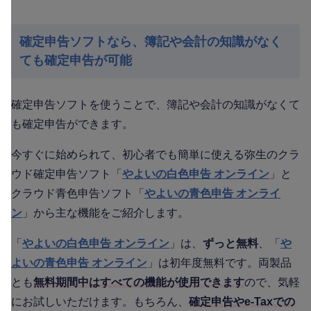
確定申告ソフトなら、簿記や会計の知識がなく
ても確定申告が可能
確定申告ソフトを使うことで、簿記や会計の知識がなくて
も確定申告ができます。
今すぐに始められて、初心者でも簡単に使える弥生のクラ
ウド確定申告ソフト「
やよいの白色申告 オンライン
」と
クラウド青色申告ソフト「
やよいの青色申告 オンライ
ン
」から主な機能をご紹介します。
「
やよいの白色申告 オンライン
」は、
ずっと無料
、「
や
よいの青色申告 オンライン
」は初年度無料です。両製品
とも
無料期間中はすべての機能が使用できます
ので、気軽
にお試しいただけます。もちろん、
確定申告やe-Taxでの