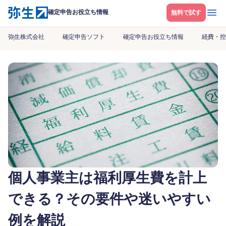
メニ
確定申告お役立ち情報
無料で試す
弥生株式会社
確定申告ソフト
確定申告お役立ち情報
経費・控
個人事業主は福利厚生費を計上
できる？その要件や迷いやすい
例を解説