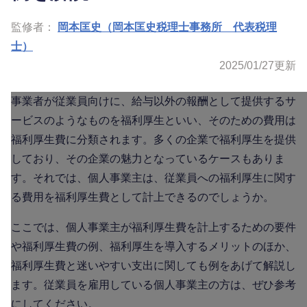
監修者：
岡本匡史（岡本匡史税理士事務所 代表税理
士）
2025/01/27
更新
事業者が従業員向けに、給与以外の報酬として提供するサ
ービスのようなものを福利厚生といい、そのための費用は
福利厚生費に分類されます。多くの企業で福利厚生を提供
しており、その企業の魅力となっているケースもありま
す。それでは、個人事業主は、従業員への福利厚生に関す
る費用を福利厚生費として計上できるのでしょうか。
ここでは、個人事業主が福利厚生費を計上するための要件
や福利厚生費の例、福利厚生を導入するメリットのほか、
福利厚生費と迷いやすい支出に関しても例をあげて解説し
ます。従業員を雇用している個人事業主の方は、ぜひ参考
にしてください。