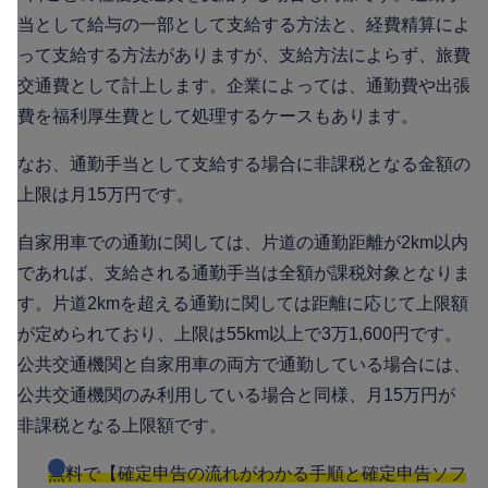
当として給与の一部として支給する方法と、経費精算によ
って支給する方法がありますが、支給方法によらず、旅費
交通費として計上します。企業によっては、通勤費や出張
費を福利厚生費として処理するケースもあります。
なお、通勤手当として支給する場合に非課税となる金額の
上限は月15万円です。
自家用車での通勤に関しては、片道の通勤距離が2km以内
であれば、支給される通勤手当は全額が課税対象となりま
す。片道2kmを超える通勤に関しては距離に応じて上限額
が定められており、上限は55km以上で3万1,600円です。
公共交通機関と自家用車の両方で通勤している場合には、
公共交通機関のみ利用している場合と同様、月15万円が
非課税となる上限額です。
無料で【確定申告の流れがわかる手順と確定申告ソフ