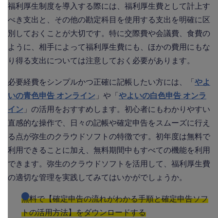
福利厚生制度を導入する際には、福利厚生費として計上す
べき支出と、その他の勘定科目を使用する支出を明確に区
別しておくことが大切です。特に交際費や会議費、食費の
ように、相手によって福利厚生費にも、ほかの費用にもな
り得る支出については注意しておく必要があります。
必要経費をシンプルかつ正確に記帳したい方には、「
やよ
いの青色申告 オンライン
」や「
やよいの白色申告 オンラ
イン
」の活用をおすすめします。初心者にもわかりやすい
直感的な操作で、日々の記帳や確定申告をスムーズに行え
る点が弥生のクラウドソフトの特徴です。初年度は無料で
利用できることに加え、無料期間中もすべての機能を利用
できます。弥生のクラウドソフトを活用して、福利厚生費
の適切な管理を実践してみてはいかがでしょうか。
無料で【確定申告の流れがわかる手順と確定申告ソフ
トの活用方法】をダウンロードする