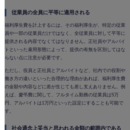
従業員の全員に平等に適用される
福利厚生費を計上するには、その福利厚生が、特定の従業
員や一部の従業員だけではなく、全従業員に対して平等に
提供される内容でなくてはなりません。正社員やアルバイ
トといった雇用形態によって、提供の有無を区別してはな
らない点に注意が必要です。
ただし、役員と正社員とアルバイトなど、社内での役割や
働き方の違いといった合理的な理由があれば、福利厚生費
の金額や内容などに差が生じても差し支えありません。例
えば、慶弔費に関して、フルタイム勤務の従業員は5万
円、アルバイトは1万円といった設定にすることも可能で
す。
社会通念上妥当と思われる金額の範囲内である