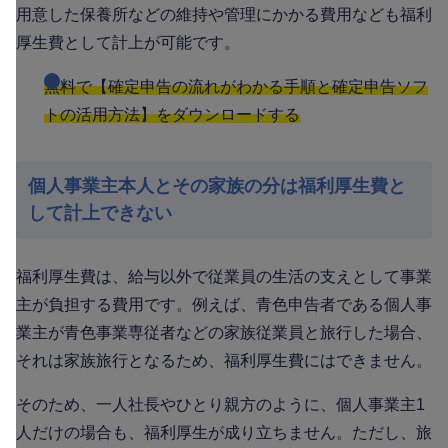
用意した保養所などの維持や管理にかかる費用なども福利
厚生費として計上が可能です。
無料で【確定申告の流れがわかる手順と確定申告ソフ
トの活用方法】をダウンロードする
個人事業主本人とその家族の分は福利厚生費と
して計上できない
福利厚生費は、給与以外で従業員の生活の支えとして事業
主が負担する費用です。例えば、青色申告者である個人事
業主が青色事業専従者などの家族従業員と旅行した場合、
それは家族旅行となるため、福利厚生費にはできません。
そのため、一人社長やひとり親方のように、個人事業主1
人だけの場合も、福利厚生が成り立ちません。ただし、旅