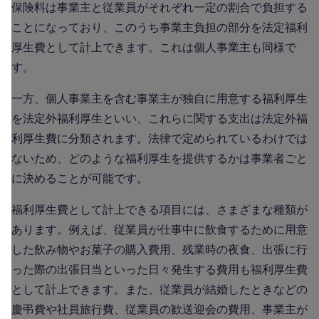
保険料は事業主と従業員がそれぞれ一定の割合で負担する
ことになっており、このうち事業主負担の部分を法定福利
厚生費として計上できます。これは個人事業主も同様で
す。
一方、個人事業主を含む事業主が独自に用意する福利厚生
を法定外福利厚生といい、これらに関する支出は法定外福
利厚生費に分類されます。法律で定められているわけでは
ないため、どのような福利厚生を提供するかは事業者ごと
に決めることが可能です。
福利厚生費として計上できる項目には、さまざまな種類が
あります。例えば、従業員が仕事中に飲食するために用意
した飲み物やお菓子の購入費用、残業時の夜食、出張に行
った際の出張日当といった日々発生する費用も福利厚生費
として計上できます。また、従業員が結婚したときなどの
慶弔費や社員旅行費、従業員の歓送迎会の費用、事業主が