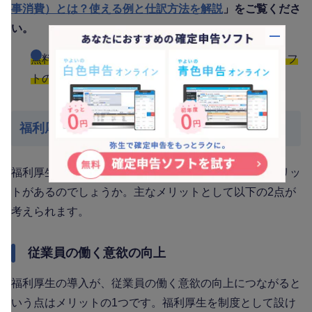
事消費）とは？使える例と仕訳方法を解説
」をご覧くださ
い。
バナー
無料で【確定申告の流れがわかる手順と確定申告ソフ
トの活用方法】をダウンロードする
福利厚生を導入するメリット
福利厚生の導入は個人事業主にとって、どのようなメリッ
トがあるのでしょうか。主なメリットとして以下の2点が
考えられます。
従業員の働く意欲の向上
福利厚生の導入が、従業員の働く意欲の向上につながると
いう点はメリットの1つです。福利厚生を制度として設け