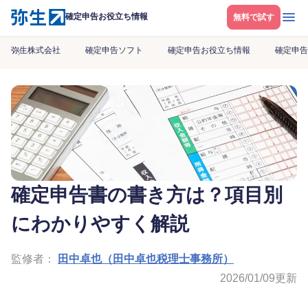
メニ
確定申告お役立ち情報
無料で試す
弥生株式会社
確定申告ソフト
確定申告お役立ち情報
確定申告
確定申告書の書き方は？項目別
にわかりやすく解説
監修者：
田中卓也（田中卓也税理士事務所）
2026/01/09
更新