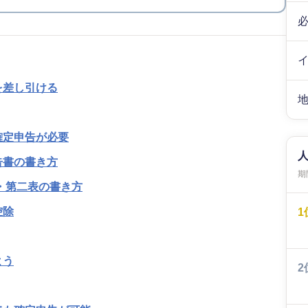
を差し引ける
確定申告が必要
告書の書き方
期間
・第二表の書き方
控除
1
よう
2