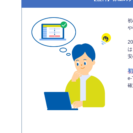
初
や
2
は
安
初
e
確