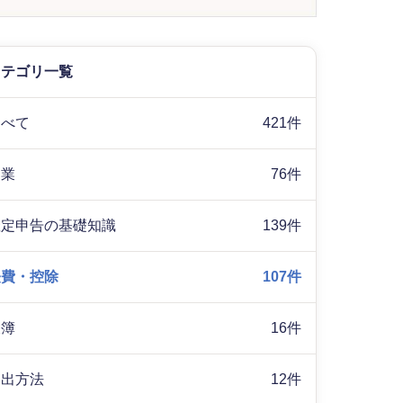
カテゴリ一覧
すべて
421件
副業
76件
確定申告の基礎知識
139件
経費・控除
107件
帳簿
16件
提出方法
12件