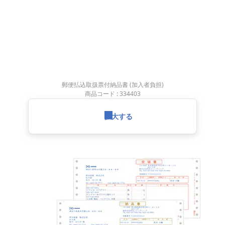
郵便払込取扱票付納品書 (加入者負担)
商品コード : 334403
拡大する