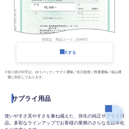
領収証 商品コード : 334405
拡大する
※
送り状の印字は、ゆうパック／ヤマト運輸／佐川急便／西濃運輸／福山通
運に対応しております。
サプライ用品
使いやすさ見やすさを兼ね備えた、弥生の純正サプライ用
品。多彩なラインアップでお客様の業務のさらなる効率化