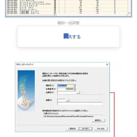
棚卸一括調整
拡大する