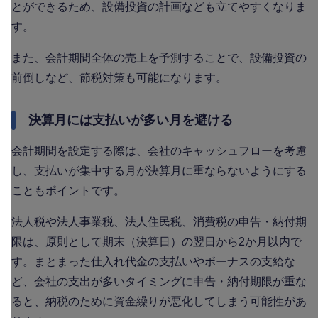
とができるため、設備投資の計画なども立てやすくなりま
す。
また、会計期間全体の売上を予測することで、設備投資の
前倒しなど、節税対策も可能になります。
決算月には支払いが多い月を避ける
会計期間を設定する際は、会社のキャッシュフローを考慮
し、支払いが集中する月が決算月に重ならないようにする
こともポイントです。
法人税や法人事業税、法人住民税、消費税の申告・納付期
限は、原則として期末（決算日）の翌日から2か月以内で
す。まとまった仕入れ代金の支払いやボーナスの支給な
ど、会社の支出が多いタイミングに申告・納付期限が重な
ると、納税のために資金繰りが悪化してしまう可能性があ