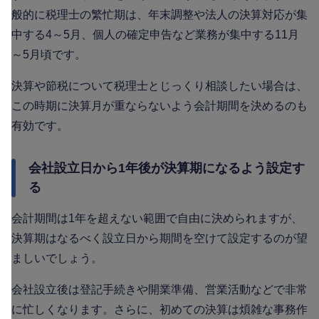
般的に税理士の繁忙期は、年末調整や法人の決算対応が集
中する4～5月、個人の確定申告など業務が集中する11月
～5月頃です。
決算や節税について税理士とじっくり相談したい場合は、
この時期に決算月が重ならないよう会計期間を決めるのも
有効です。
会社設立日から1年後が決算期になるよう設定す
る
会計期間は1年を超えない範囲で自由に決められますが、
決算期はなるべく設立日から期間を空けて設定するのが望
ましいでしょう。
会社設立後は登記手続きや開業準備、営業活動などで非常
に忙しくなります。さらに、初めての決算は煩雑な事務作