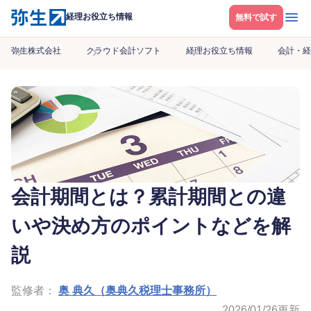
メニ
経理お役立ち情報
無料で試す
弥生株式会社
クラウド会計ソフト
経理お役立ち情報
会計・経
会計期間とは？累計期間との違
いや決め方のポイントなどを解
説
監修者：
奥 典久（奥典久税理士事務所）
2026/01/26
更新