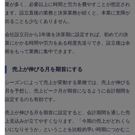
業が多く、必要以上に時間と労力を費やすことが想定され
ます。設立直後の業務と決算業務が続くと、本業に支障が
出ることも少なくありません。
会社設立日から1年後を決算期に設定すれば、初めての決
算にかかる時間や労力をある程度先送りでき、設立後は余
裕をもって業務に集中できます。
売上が伸びる月を期首にする
シーズンによって売上が変動する業種では、売上が伸びる
月を予想し、売上ピーク月が期首になるように会計期間を
設定するのも有効です。
売上が伸びる月を期首に設定すると、会計期間を通した売
上見込みが立てやすくなります。「今期の売上がどれくら
いになりそうか」ということを比較的早い時期につかむこ