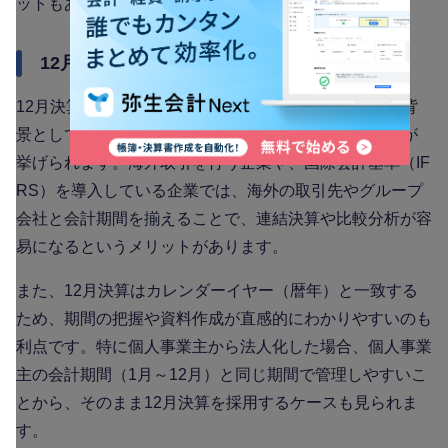
ットもあります。
12月決算の企業が多い理由
12月決算を採用する企業も少なくありません。まず、背
景として、海外の企業では12月決算が主流であることが
挙げられます。海外取引を行う企業や、国際会計基準（IF
RS）を導入している企業では、海外の取引先やグループ
会社と会計期間を揃えることで、連結決算や比較分析が容
易になるというメリットがあります。
また、12月決算はカレンダーイヤー（暦年）と一致する
ため、期間の把握や資料作成が直感的にわかりやすいのも
利点です。特に個人事業主から法人化した場合、個人事業
主の会計期間（1月～12月）と同じ期間で管理しやすいこ
とから、そのまま12月決算を採用するケースも見られま
す。