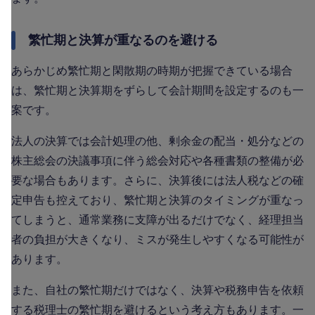
繁忙期と決算が重なるのを避ける
あらかじめ繁忙期と閑散期の時期が把握できている場合
は、繁忙期と決算期をずらして会計期間を設定するのも一
案です。
法人の決算では会計処理の他、剰余金の配当・処分などの
株主総会の決議事項に伴う総会対応や各種書類の整備が必
要な場合もあります。さらに、決算後には法人税などの確
定申告も控えており、繁忙期と決算のタイミングが重なっ
てしまうと、通常業務に支障が出るだけでなく、経理担当
者の負担が大きくなり、ミスが発生しやすくなる可能性が
あります。
また、自社の繁忙期だけではなく、決算や税務申告を依頼
する税理士の繁忙期を避けるという考え方もあります。一