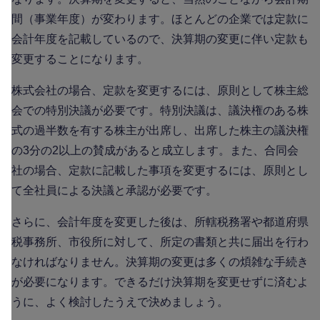
間（事業年度）が変わります。ほとんどの企業では定款に
会計年度を記載しているので、決算期の変更に伴い定款も
変更することになります。
株式会社の場合、定款を変更するには、原則として株主総
会での特別決議が必要です。特別決議は、議決権のある株
式の過半数を有する株主が出席し、出席した株主の議決権
の3分の2以上の賛成があると成立します。また、合同会
社の場合、定款に記載した事項を変更するには、原則とし
て全社員による決議と承認が必要です。
さらに、会計年度を変更した後は、所轄税務署や都道府県
税事務所、市役所に対して、所定の書類と共に届出を行わ
なければなりません。決算期の変更は多くの煩雑な手続き
が必要になります。できるだけ決算期を変更せずに済むよ
うに、よく検討したうえで決めましょう。