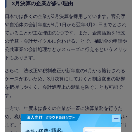
3月決算の企業が多い理由
日本では多くの企業が3月決算を採用しています。官公庁
や自治体の会計年度が4月1日から翌年3月31日までとされ
ていることが主な理由の1つです。また、企業活動を行政
の予算・会計サイクルに合わせることで、補助金の申請や
公共事業の会計処理などがスムーズに行えるというメリッ
トもあります。
さらに、法改正や税制改正が新年度の4月から施行される
ケースが多いため、3月決算にしておくと制度変更の影響
を把握しやすく、会計処理上の混乱を防ぐことも可能で
す。
一方で、年度末は多くの企業が一斉に決算業務を行うた
め、税理士や会計事務所のスケジュールが非常に混み合い
バナー
ます。そのため、専門家の確保が難しくなるというデメリ