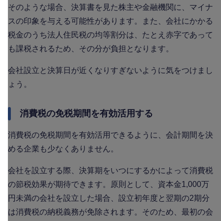
そのような場合、決算書を見た株主や金融機関に、マイナ
スの印象を与える可能性があります。また、会社にかかる
税金のうち法人住民税の均等割分は、たとえ赤字であって
も課税されるため、その分が負担となります。
会社設立と決算日が近くなりすぎないように気をつけまし
ょう。
消費税の免税期間を有効活用する
消費税の免税期間を有効活用できるように、会計期間を決
める企業も少なくありません。
会社を設立する際、決算期をいつにするかによって消費税
の節税効果が期待できます。原則として、資本金1,000万
円未満の会社を設立した場合、設立初年度と翌期の2期分
は消費税の納税義務が免除されます。そのため、最初の会