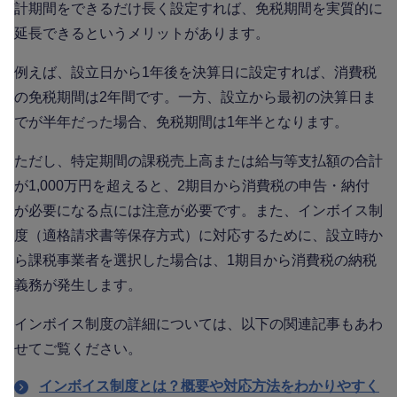
計期間をできるだけ長く設定すれば、免税期間を実質的に
延長できるというメリットがあります。
例えば、設立日から1年後を決算日に設定すれば、消費税
の免税期間は2年間です。一方、設立から最初の決算日ま
でが半年だった場合、免税期間は1年半となります。
ただし、特定期間の課税売上高または給与等支払額の合計
が1,000万円を超えると、2期目から消費税の申告・納付
が必要になる点には注意が必要です。また、インボイス制
度（適格請求書等保存方式）に対応するために、設立時か
ら課税事業者を選択した場合は、1期目から消費税の納税
義務が発生します。
インボイス制度の詳細については、以下の関連記事もあわ
せてご覧ください。
インボイス制度とは？概要や対応方法をわかりやすく