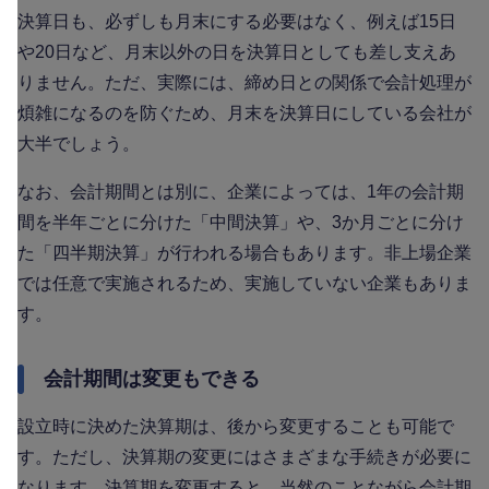
決算日も、必ずしも月末にする必要はなく、例えば15日
や20日など、月末以外の日を決算日としても差し支えあ
りません。ただ、実際には、締め日との関係で会計処理が
煩雑になるのを防ぐため、月末を決算日にしている会社が
大半でしょう。
なお、会計期間とは別に、企業によっては、1年の会計期
間を半年ごとに分けた「中間決算」や、3か月ごとに分け
た「四半期決算」が行われる場合もあります。非上場企業
では任意で実施されるため、実施していない企業もありま
す。
会計期間は変更もできる
設立時に決めた決算期は、後から変更することも可能で
す。ただし、決算期の変更にはさまざまな手続きが必要に
なります。決算期を変更すると、当然のことながら会計期