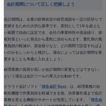
会計期間について正しく把握しよう
会計期間は、企業の財務状況や経営成績を一定の区切りで
把握するための大切な基準です。原則として1年を超えな
い範囲で自由に設定でき、会社の事業特性や資金繰り、節
税対策といった視点から柔軟に決められます。繁忙期の業
務負担の軽減や、資金繰りなど、どの期間で設定すればよ
いのかをしっかりと検討し、場合によっては会計期間を変
更することも考慮に入れましょう。
経理業務の負荷が高いが会計期間の変更などはできない、
という場合は会計ツールの導入がお勧めです。
クラウド会計ソフト「
弥生会計 Next
」は、経理業務の自
動化機能で作業負担を軽減できる他、決算書作成まで会計
業務を支える機能やサポートが充実しています。「
弥生会