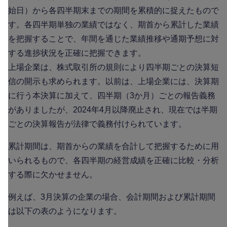
始日）から各四半期末までの期間を累積的に捉えたもので
す。各四半期単独の業績ではなく、期首から累計した業績
を把握することで、年間を通じた業績推移や通期予想に対
する進捗状況を正確に把握できます。
上場企業は、株式取引所の規則により四半期ごとの決算短
信の開示も求められます。以前は、上場企業には、決算期
に行う本決算に加えて、四半期（3か月）ごとの報告義務
がありましたが、2024年4月以降廃止され、現在では半期
ごとの決算報告が法律で義務付けられています。
累計期間は、期首からの業績を合計して把握するために用
いられるもので、各四半期の経営成績を正確に比較・分析
する際に欠かせません。
例えば、3月決算の企業の場合、会計期間および累計期間
は以下の表のようになります。