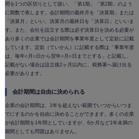
間を1つの区切りとして扱い、「第1期」「第2期」のよう
に期数で表します。会計期間の最終月を「決算期」または
「決算月」といい、決算月の最終日を「決算日」といいま
す。また、会社を設立する際は必ず決算日を決める必要が
あり多くの企業では会計期間を事業年度として定款に記載
しています。定款（ていかん）に記載する際は「事業年度
は、毎年○月○日から翌年○月○日までとする」と記載し、
記載がない場合は設立後2ヶ月以内に、税務署へ届け出る
必要があります。
会計期間は自由に決められる
企業の会計期間は、1年を超えない範囲でいつからいつま
でにするのかを自由に決めることができます。多くの企業
が会計期間を1年間としていますが、6か月など1年未満の
期間としても問題はありません。