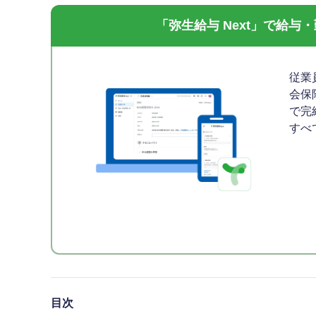
「弥生給与 Next」で給
従業
会保
で完
すべ
目次