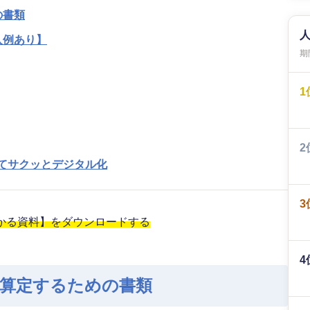
の書類
入例あり】
期間
1
2
めてサクッとデジタル化
3
わかる資料】をダウンロードする
4
を算定するための書類