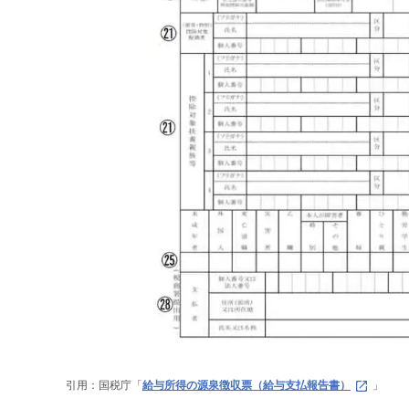
引用：国税庁「
給与所得の源泉徴収票（給与支払報告書）
」