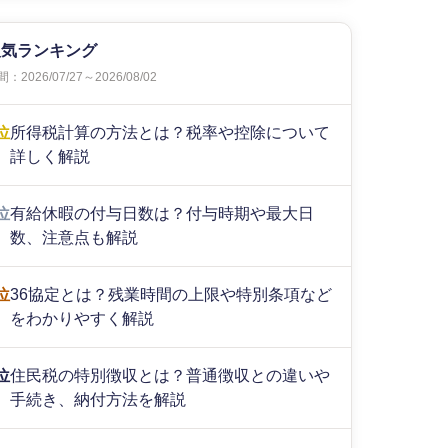
人気ランキング
：2026/07/27～2026/08/02
位
所得税計算の方法とは？税率や控除について
詳しく解説
位
有給休暇の付与日数は？付与時期や最大日
数、注意点も解説
位
36協定とは？残業時間の上限や特別条項など
をわかりやすく解説
位
住民税の特別徴収とは？普通徴収との違いや
手続き、納付方法を解説