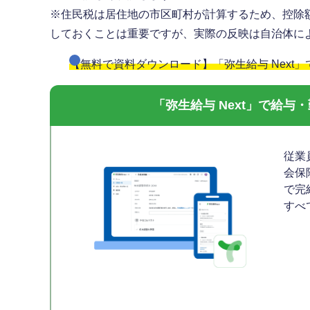
※住民税は居住地の市区町村が計算するため、控除
しておくことは重要ですが、実際の反映は自治体に
【無料で資料ダウンロード】「弥生給与 Next
「弥生給与 Next」で給
従業
会保
で完
すべ