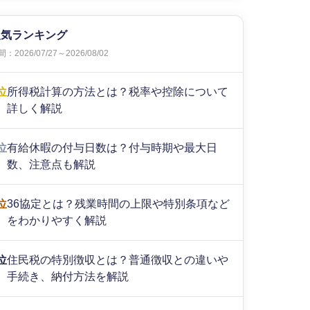
人気ランキング
：2026/07/27～2026/08/02
位
所得税計算の方法とは？税率や控除について
詳しく解説
位
有給休暇の付与日数は？付与時期や最大日
数、注意点も解説
位
36協定とは？残業時間の上限や特別条項など
をわかりやすく解説
位
住民税の特別徴収とは？普通徴収との違いや
手続き、納付方法を解説