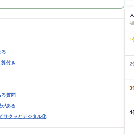
期間
1
なる
計算付き
2
3
ある質問
限がある
4
めてサクッとデジタル化