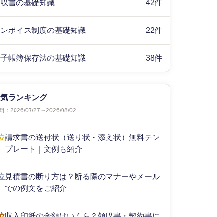
領収書の基礎知識
42件
インボイス制度の基礎知識
22件
電子帳簿保存法の基礎知識
38件
人気ランキング
：2026/07/27～2026/08/02
位
請求書の送付状（送り状・添え状）無料テン
プレート｜文例も紹介
位
見積書の断り方は？断る際のマナーやメール
での例文をご紹介
位
収入印紙の金額はいくら？領収書・契約書に