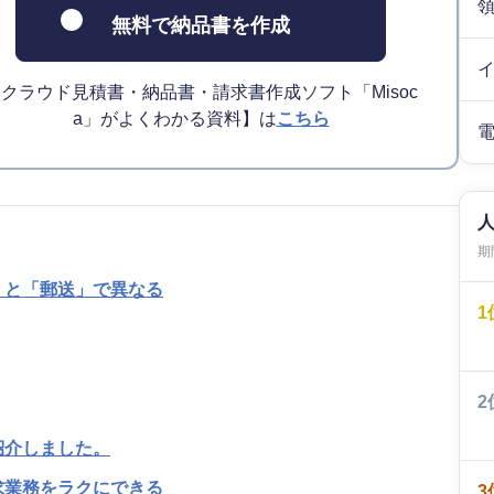
無料で納品書を作成
クラウド見積書・納品書・請求書作成ソフト「Misoc
a」がよくわかる資料】は
こちら
期間
」と「郵送」で異なる
1
2
紹介しました。
求業務をラクにできる
3