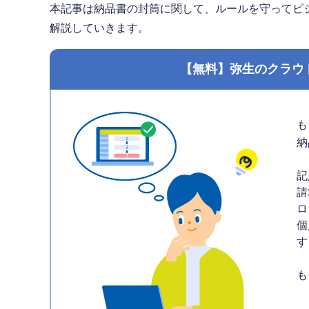
本記事は納品書の封筒に関して、ルールを守ってビ
解説していきます。
【無料】弥生のクラウ
も
納
記
請
ロ
個
す
も