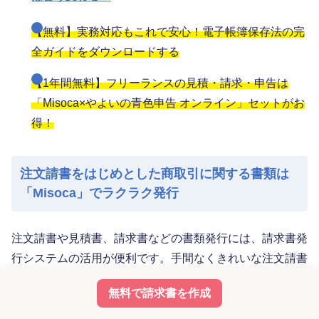
【無料】実務対応もこれで安心！電子帳簿保存法の完
全ガイドをダウンロードする
【1年間無料】フリーランスの見積・請求・申告は
「Misoca×やよいの青色申告 オンライン」セットがお
得！
注文請書をはじめとした商取引に関する書類は
「Misoca」でラクラク発行
注文請書や見積書、請求書などの書類発行には、請求書発
行システムの活用が便利です。手間なくきれいな注文請書
を発行できる「
Misoca
」を活用して、事務作業を効率
無料で請求書を作成
良くこなしましょう。
電子帳簿保存法やインボイス制度などの法改正にも対応し