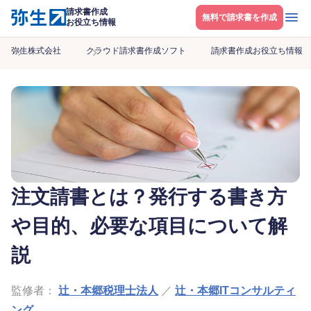
請求書作成
メニ
無料で請求書を作成
お役立ち情報
弥生株式会社
クラウド請求書作成ソフト
請求書作成お役立ち情報
注文請書とは？発行する書き方
や目的、必要な項目について解
説
監修者：
辻・本郷税理士法人
／
辻・本郷ITコンサルティ
ング