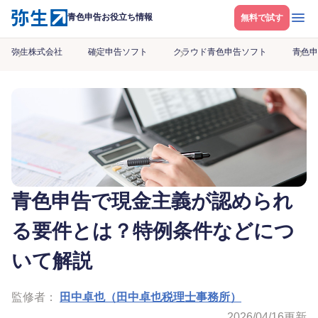
メニ
青色申告お役立ち情報
無料で試す
弥生株式会社
確定申告ソフト
クラウド青色申告ソフト
青色申
青色申告で現金主義が認められ
る要件とは？特例条件などにつ
いて解説
監修者：
田中卓也（田中卓也税理士事務所）
2026/04/16
更新