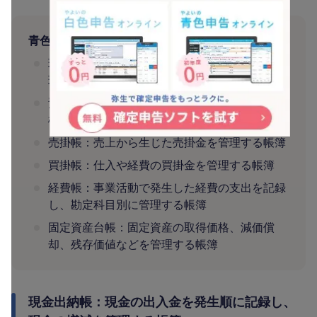
青色申告と白色申告のどちらでも必要な「補助簿」
現金出納帳：現金の出入金を発生順に記録し、
現金の増減を管理する帳簿
預金出納帳：銀行口座の入出金を記録し、金融
機関の残高を管理する帳簿
売掛帳：売上から生じた売掛金を管理する帳簿
買掛帳：仕入や経費の買掛金を管理する帳簿
経費帳：事業活動で発生した経費の支出を記録
し、勘定科目別に管理する帳簿
固定資産台帳：固定資産の取得価格、減価償
却、残存価値などを管理する帳簿
現金出納帳：現金の出入金を発生順に記録し、