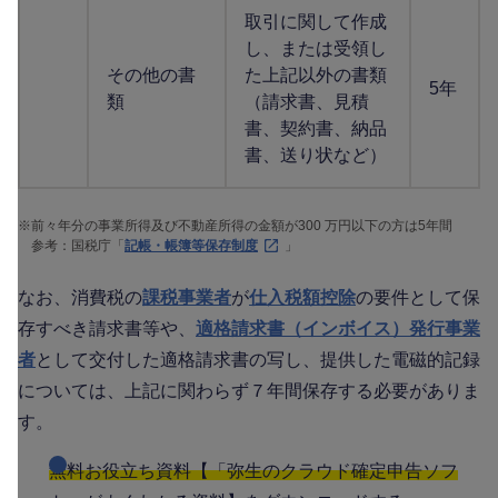
取引に関して作成
し、または受領し
その他の書
た上記以外の書類
5年
類
（請求書、見積
書、契約書、納品
書、送り状など）
※
前々年分の事業所得及び不動産所得の金額が300 万円以下の方は5年間
参考：国税庁「
記帳・帳簿等保存制度
」
なお、消費税の
課税事業者
が
仕入税額控除
の要件として保
存すべき請求書等や、
適格請求書（インボイス）発行事業
者
として交付した適格請求書の写し、提供した電磁的記録
については、上記に関わらず７年間保存する必要がありま
す。
無料お役立ち資料【「弥生のクラウド確定申告ソフ