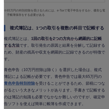
※
65万円の特別控除を受けるためには、e-Taxで電子申告をするか、優良な電
子帳簿保存をする必要がある
複式簿記は、1つの取引を複数の科目で記帳する
複式簿記とは、
1回の取引を2つの方向から網羅的に記帳
する方法
です。取引発生の原因と結果を分解して記録する
ため、財産の残高や収支を網羅的に記録できるのが特徴で
す。
青色申告（10万円控除は除く）を選択した場合は、複式
簿記による記帳が必要です。青色申告では最大65万円の
青色申告特別控除
を受けることができるため、節税につな
がるという大きなメリットがあります。手書きで記帳する
のは簿記の知識も必要でなかなか難しいのですが、確定申
告ソフトを使えば簡単に帳簿を作成できます。