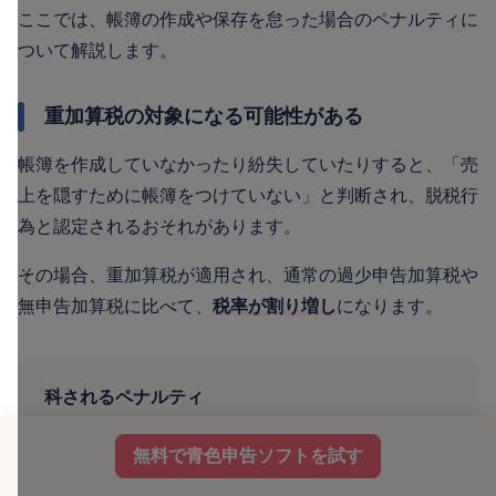
ここでは、帳簿の作成や保存を怠った場合のペナルティに
ついて解説します。
重加算税の対象になる可能性がある
帳簿を作成していなかったり紛失していたりすると、「売
上を隠すために帳簿をつけていない」と判断され、脱税行
為と認定されるおそれがあります。
その場合、重加算税が適用され、通常の過少申告加算税や
無申告加算税に比べて、
税率が割り増し
になります。
科されるペナルティ
納付税額の35～40%を追加で徴収される
無料で青色申告ソフトを試す