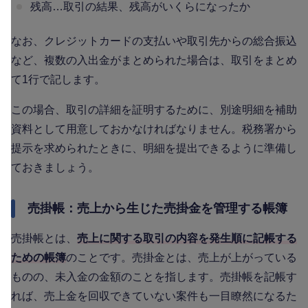
残高…取引の結果、残高がいくらになったか
なお、クレジットカードの支払いや取引先からの総合振込
など、複数の入出金がまとめられた場合は、取引をまとめ
て1行で記します。
この場合、取引の詳細を証明するために、別途明細を補助
資料として用意しておかなければなりません。税務署から
提示を求められたときに、明細を提出できるように準備し
ておきましょう。
売掛帳：売上から生じた売掛金を管理する帳簿
売掛帳とは、
売上に関する取引の内容を発生順に記帳する
ための帳簿
のことです。売掛金とは、売上が上がっている
ものの、未入金の金額のことを指します。売掛帳を記帳す
れば、売上金を回収できていない案件も一目瞭然になるた