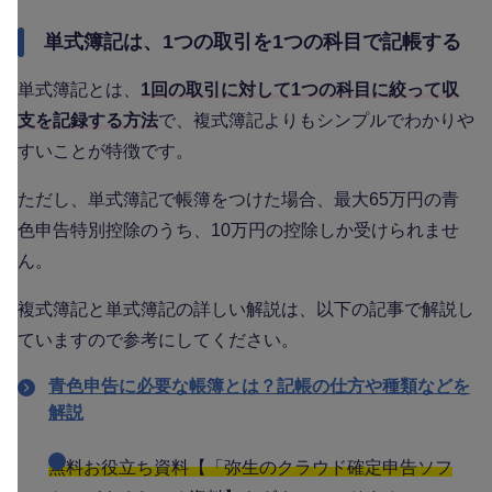
単式簿記は、1つの取引を1つの科目で記帳する
単式簿記とは、
1回の取引に対して1つの科目に絞って収
支を記録する方法
で、複式簿記よりもシンプルでわかりや
すいことが特徴です。
ただし、単式簿記で帳簿をつけた場合、最大65万円の青
色申告特別控除のうち、10万円の控除しか受けられませ
ん。
複式簿記と単式簿記の詳しい解説は、以下の記事で解説し
ていますので参考にしてください。
青色申告に必要な帳簿とは？記帳の仕方や種類などを
解説
無料お役立ち資料【「弥生のクラウド確定申告ソフ