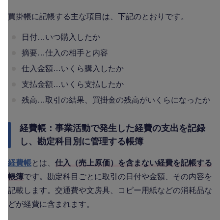
買掛帳に記帳する主な項目は、下記のとおりです。
日付…いつ購入したか
摘要…仕入の相手と内容
仕入金額…いくら購入したか
支払金額…いくら支払したか
残高…取引の結果、買掛金の残高がいくらになったか
経費帳：事業活動で発生した経費の支出を記録
し、勘定科目別に管理する帳簿
経費帳
とは、
仕入（売上原価）を含まない経費を記帳する
帳簿
です。勘定科目ごとに取引の日付や金額、その内容を
記載します。交通費や文房具、コピー用紙などの消耗品な
どが経費に含まれます。