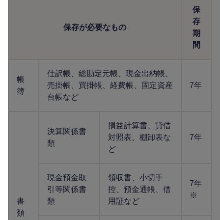
保
存
保存が必要なもの
期
間
仕訳帳、総勘定元帳、現金出納帳、
帳
売掛帳、買掛帳、経費帳、固定資産
7年
簿
台帳など
損益計算書、貸借
決算関係書
対照表、棚卸表な
7年
類
ど
現金預金取
領収書、小切手
7年
引等関係書
控、預金通帳、借
※
書
類
用証など
類