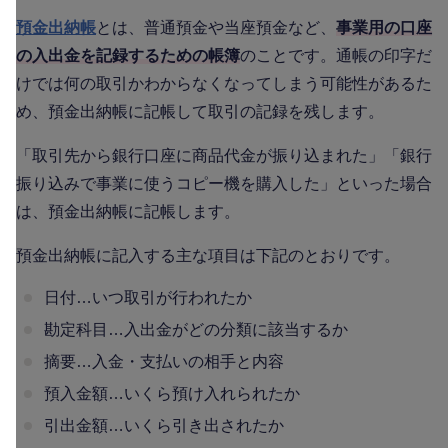
預金出納帳
とは、普通預金や当座預金など、
事業用の口座
の入出金を記録するための帳簿
のことです。通帳の印字だ
けでは何の取引かわからなくなってしまう可能性があるた
め、預金出納帳に記帳して取引の記録を残します。
「取引先から銀行口座に商品代金が振り込まれた」「銀行
振り込みで事業に使うコピー機を購入した」といった場合
は、預金出納帳に記帳します。
預金出納帳に記入する主な項目は下記のとおりです。
日付…いつ取引が行われたか
勘定科目…入出金がどの分類に該当するか
摘要…入金・支払いの相手と内容
預入金額…いくら預け入れられたか
引出金額…いくら引き出されたか