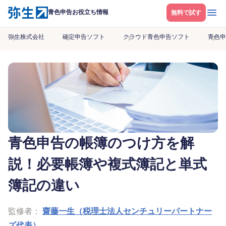
メニ
青色申告お役立ち情報
無料で試す
弥生株式会社
確定申告ソフト
クラウド青色申告ソフト
青色申
青色申告の帳簿のつけ方を解
説！必要帳簿や複式簿記と単式
簿記の違い
監修者：
齋藤一生（税理士法人センチュリーパートナー
ズ代表）