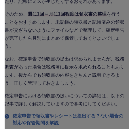
たり、記帳にミスが生じたりするおそれがあります。
そのため、
週に1回～月に1回程度は領収書の整理
を行う
ことをおすすめします。未記帳の領収書と記帳済みの領収
書が交ざらないようにファイルなどで整理して、確定申告
が完了したら月別にまとめて保管しておくとよいでしょ
う。
なお、確定申告で領収書の提出は求められませんが、税務
調査があった場合は税務署に提示を求められることもあり
ます。後からでも領収書の内容をきちんと説明できるよ
う、正しく管理しておきましょう。
確定申告における領収書の扱いについての詳細は、以下の
記事で詳しく解説していますので参考にしてください。
確定申告で領収書やレシートは提出する？ない場合の
対応や保管期間を解説