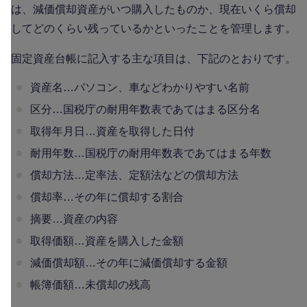
は、減価償却資産がいつ購入したものか、現在いくら償却
してどのくらい残っているかといったことを管理します。
固定資産台帳に記入する主な項目は、下記のとおりです。
資産名…パソコン、車などわかりやすい名前
区分…国税庁の耐用年数表であてはまる区分名
取得年月日…資産を取得した日付
耐用年数…国税庁の耐用年数表であてはまる年数
償却方法…定率法、定額法などの償却方法
償却率…その年に償却する割合
摘要…資産の内容
取得価額…資産を購入した金額
減価償却額…その年に減価償却する金額
帳簿価額…未償却の残高