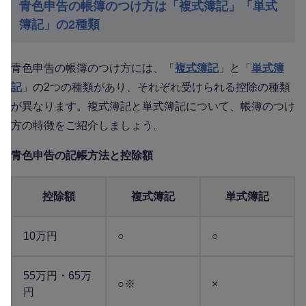
青色申告の帳簿のつけ方は「複式簿記」「単式
簿記」の2種類
青色申告の帳簿のつけ方には、「
複式簿記
」と「
単式簿
記
」の2つの種類があり、それぞれ受けられる控除の種類
が異なります。複式簿記と単式簿記について、帳簿のつけ
方の特徴をご紹介しましょう。
青色申告の記帳方法と控除額
控除額
複式簿記
単式簿記
10万円
○
○
55万円・65万
○※
×
円