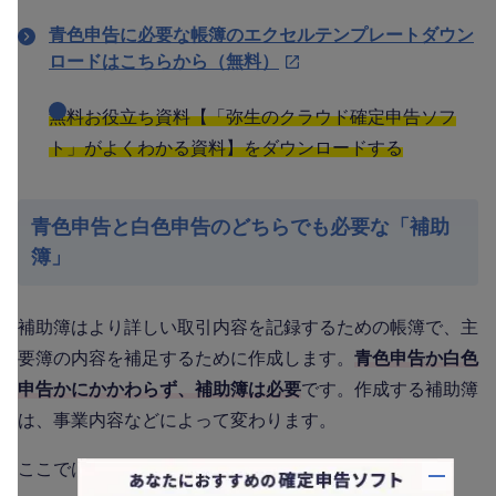
青色申告に必要な帳簿のエクセルテンプレートダウン
ロードはこちらから（無料）
無料お役立ち資料【「弥生のクラウド確定申告ソフ
ト」がよくわかる資料】をダウンロードする
青色申告と白色申告のどちらでも必要な「補助
簿」
補助簿はより詳しい取引内容を記録するための帳簿で、主
要簿の内容を補足するために作成します。
青色申告か白色
申告かにかかわらず、補助簿は必要
です。作成する補助簿
は、事業内容などによって変わります。
ここでは、主な補助簿について解説します。
バナー