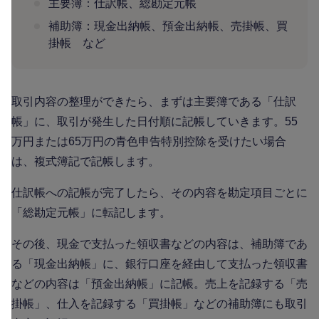
主要簿：仕訳帳、総勘定元帳
補助簿：現金出納帳、預金出納帳、売掛帳、買
掛帳 など
取引内容の整理ができたら、まずは主要簿である「仕訳
帳」に、取引が発生した日付順に記帳していきます。55
万円または65万円の青色申告特別控除を受けたい場合
は、複式簿記で記帳します。
仕訳帳への記帳が完了したら、その内容を勘定項目ごとに
「総勘定元帳」に転記します。
その後、現金で支払った領収書などの内容は、補助簿であ
る「現金出納帳」に、銀行口座を経由して支払った領収書
などの内容は「預金出納帳」に記帳。売上を記録する「売
掛帳」、仕入を記録する「買掛帳」などの補助簿にも取引