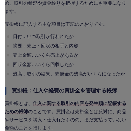
め、取引の状況や資金繰りを把握するためにも重要になり
ます。
売掛帳に記入する主な項目は下記のとおりです。
日付…いつ取引が行われたか
摘要…売上・回収の相手と内容
売上金額…いくら売上があるか
回収金額…いくら回収したか
残高…取引の結果、売掛金の残高がいくらになったか
買掛帳：仕入や経費の買掛金を管理する帳簿
買掛帳とは、
仕入に関する取引の内容を発生順に記帳する
ための帳簿
のことです。買掛金は売掛金とは反対に、商品
やサービスを購入・仕入れたものの、まだ支払っていない
金額のことを指します。