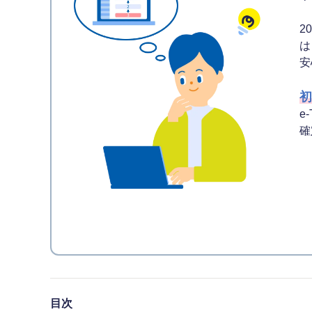
2
は
安
初
e
確
目次