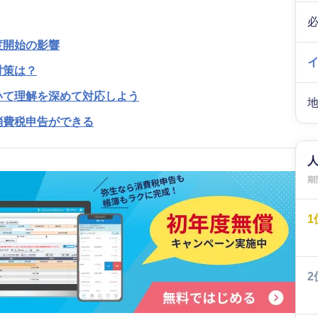
度開始の影響
対策は？
いて理解を深めて対応しよう
消費税申告ができる
期間
1
2