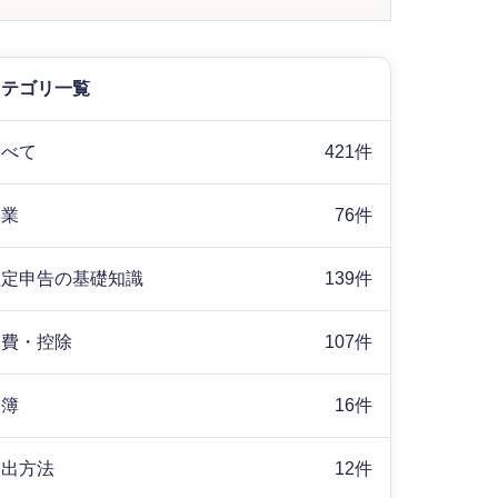
カテゴリ一覧
すべて
421件
副業
76件
確定申告の基礎知識
139件
経費・控除
107件
帳簿
16件
提出方法
12件