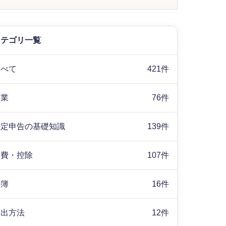
カテゴリ一覧
すべて
421件
副業
76件
確定申告の基礎知識
139件
経費・控除
107件
帳簿
16件
提出方法
12件