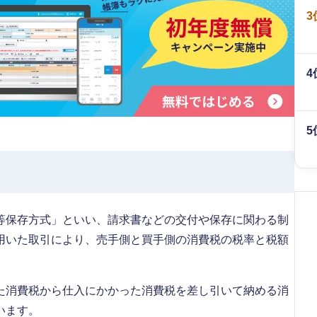
3
4
5
等保存方式」といい、請求書などの交付や保存に関わる制
用いた取引により、売手側と買手側の消費税の税率と税額
た消費税から仕入にかかった消費税を差し引いて納める消
います。