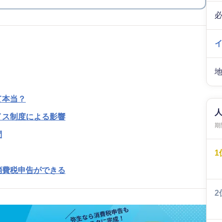
て本当？
イス制度による影響
期間
問
1
消費税申告ができる
2