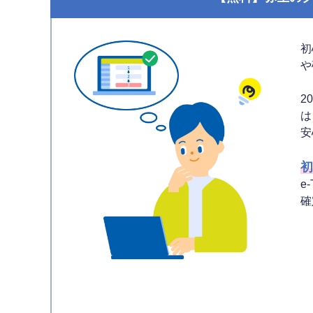
初
や
2
は
安
初
e
確