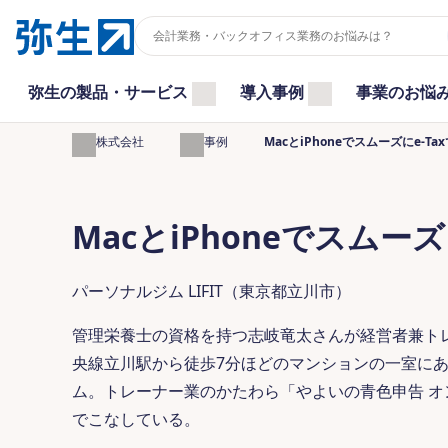
弥生の製品・サービス
導入事例
事業のお悩
弥生株式会社
導入事例
MacとiPhoneでスムーズにe-T
MacとiPhoneでスムー
パーソナルジム LIFIT（東京都立川市）
管理栄養士の資格を持つ志岐竜太さんが経営者兼トレー
央線立川駅から徒歩7分ほどのマンションの一室に
ム。トレーナー業のかたわら「やよいの青色申告 オ
でこなしている。