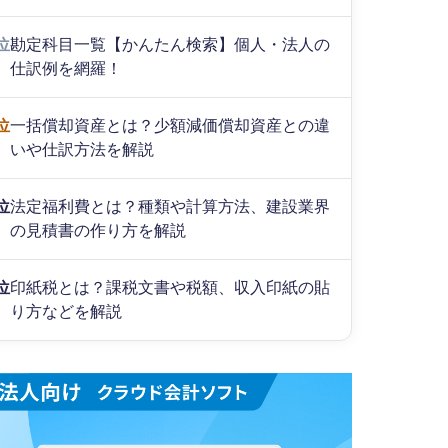
位
勘定科目一覧【かんたん検索】個人・法人の
仕訳例を網羅！
位
一括償却資産とは？少額減価償却資産との違
いや仕訳方法を解説
位
法定福利費とは？種類や計算方法、建設業界
の見積書の作り方を解説
位
印紙税とは？課税文書や税額、収入印紙の貼
り方などを解説