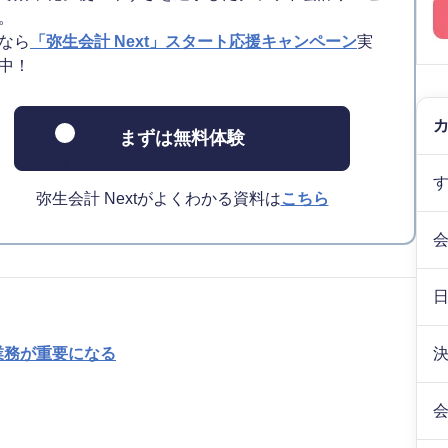
。
なら
「弥生会計 Next」スタート応援キャンペーン
実
中！
まずは無料体験
弥生会計 Nextがよくわかる資料は
こちら
業務が重要になる