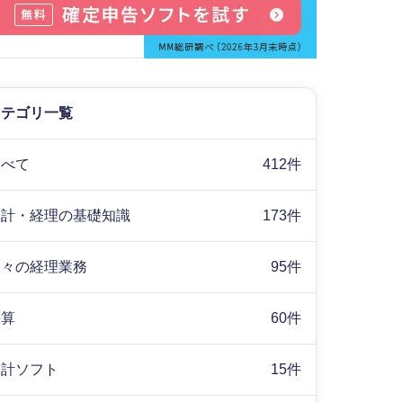
カテゴリ一覧
すべて
412件
会計・経理の基礎知識
173件
日々の経理業務
95件
決算
60件
会計ソフト
15件