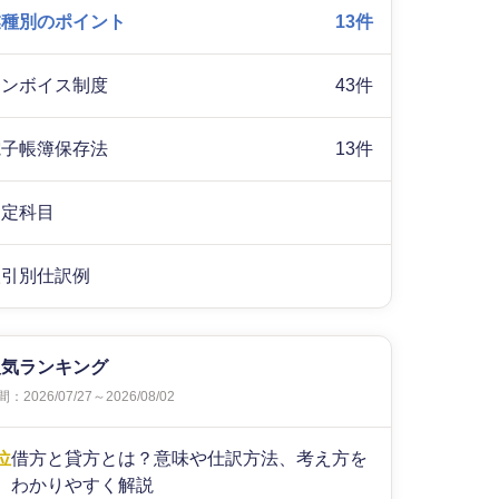
業種別のポイント
13件
インボイス制度
43件
電子帳簿保存法
13件
勘定科目
取引別仕訳例
人気ランキング
：2026/07/27～2026/08/02
位
借方と貸方とは？意味や仕訳方法、考え方を
わかりやすく解説