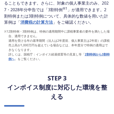
ることもできます。さらに、対象の個人事業主のみ、202
※1
7・2028年分申告では「3割特例
」が適用できます。2
割特例または3割特例について、具体的な数値を用いた計
算例は「
消費税の計算方法
」をご確認ください。
※1
2割特例・3割特例は、特例の適用期間中に課税事業者の要件を満たした場
合、適用できません。
適用を受ける年の基準期間（法人は2年度前、個人事業主は2年前）の課税
売上高が1,000万円を超えている場合などは、本年度分で特例の適用はで
きなくなります。
詳しくは、国税庁：インボイス経過措置等の見直し等「
2割特例から3割特
例へ
」をご覧ください。
STEP 3
インボイス制度に対応した環境を整
える