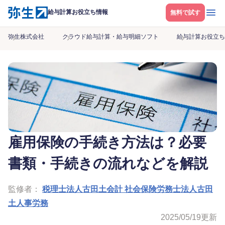
メニ
給与計算お役立ち情報
無料で試す
弥生株式会社
クラウド給与計算・給与明細ソフト
給与計算お役立ち
雇用保険の手続き方法は？必要
書類・手続きの流れなどを解説
監修者：
税理士法人古田土会計 社会保険労務士法人古田
土人事労務
2025/05/19
更新