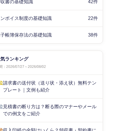
領収書の基礎知識
42件
インボイス制度の基礎知識
22件
電子帳簿保存法の基礎知識
38件
人気ランキング
：2026/07/27～2026/08/02
位
請求書の送付状（送り状・添え状）無料テン
プレート｜文例も紹介
位
見積書の断り方は？断る際のマナーやメール
での例文をご紹介
位
収入印紙の金額はいくら？領収書・契約書に