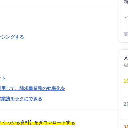
ーシングする
期間
ント
1
利用して、請求書業務の効率化を
求業務をラクにできる
2
がよくわかる資料】をダウンロードする
3