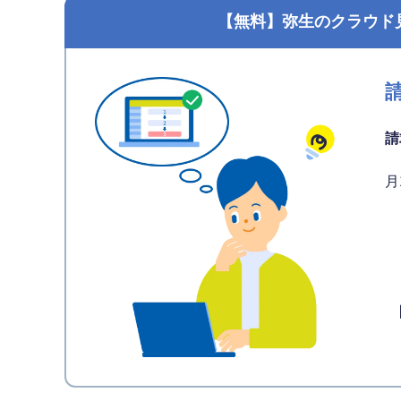
【無料】弥生のクラウド
請
月