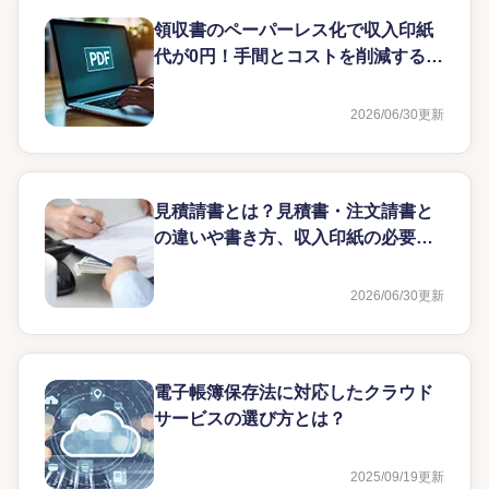
領収書のペーパーレス化で収入印紙
代が0円！手間とコストを削減する電
子化のやり方とルール
2026/06/30
更新
見積請書とは？見積書・注文請書と
の違いや書き方、収入印紙の必要性
を解説
2026/06/30
更新
電子帳簿保存法に対応したクラウド
サービスの選び方とは？
2025/09/19
更新