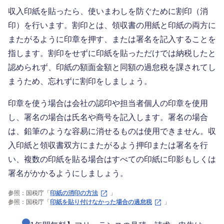
収入印紙を貼ったら、使いまわしを防ぐために割印（消
印）を行います。割印とは、領収書の用紙と印紙の両方に
またがるように印章を押す、または署名を記入することを
指します。割印をせずに印紙を貼っただけでは納税したと
認められず、印紙の額面金額と同額の過怠税を課されてし
まうため、忘れずに割印をしましょう。
印章を使う場合は会社の認印や担当者個人の印章を使用
し、署名の場合は氏名や商号を記入します。署名の場合
は、鉛筆のような容易に消せるものは使用できません。収
入印紙と領収書双方にまたがるよう押印または署名を行
い、複数の印紙を貼る場合はすべての印紙に印影もしくは
署名がかかるようにしましょう。
参照：国税庁「
印紙の消印の方法
」
参照：国税庁「
印紙を貼り付けなかった場合の過怠税
」