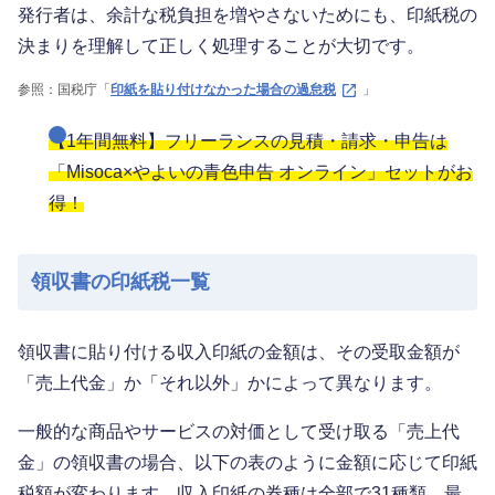
発行者は、余計な税負担を増やさないためにも、印紙税の
決まりを理解して正しく処理することが大切です。
参照：国税庁「
印紙を貼り付けなかった場合の過怠税
」
【1年間無料】フリーランスの見積・請求・申告は
「Misoca×やよいの青色申告 オンライン」セットがお
得！
領収書の印紙税一覧
領収書に貼り付ける収入印紙の金額は、その受取金額が
「売上代金」か「それ以外」かによって異なります。
一般的な商品やサービスの対価として受け取る「売上代
金」の領収書の場合、以下の表のように金額に応じて印紙
税額が変わります。収入印紙の券種は全部で31種類、最