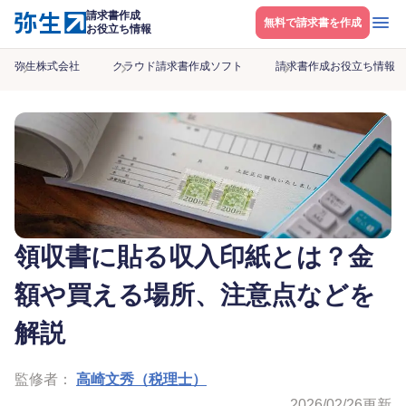
請求書作成
メニ
無料で請求書を作成
お役立ち情報
弥生株式会社
クラウド請求書作成ソフト
請求書作成お役立ち情報
領収書に貼る収入印紙とは？金
額や買える場所、注意点などを
解説
監修者：
高崎文秀（税理士）
2026/02/26
更新