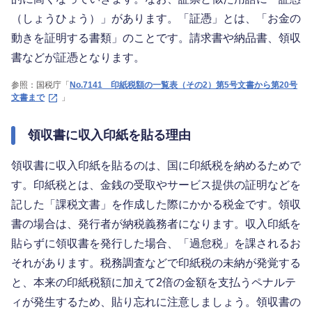
（しょうひょう）」があります。「証憑」とは、「お金の
動きを証明する書類」のことです。請求書や納品書、領収
書などが証憑となります。
参照：国税庁「
No.7141 印紙税額の一覧表（その2）第5号文書から第20号
文書まで
」
領収書に収入印紙を貼る理由
領収書に収入印紙を貼るのは、国に印紙税を納めるためで
す。印紙税とは、金銭の受取やサービス提供の証明などを
記した「課税文書」を作成した際にかかる税金です。領収
書の場合は、発行者が納税義務者になります。収入印紙を
貼らずに領収書を発行した場合、「過怠税」を課されるお
それがあります。税務調査などで印紙税の未納が発覚する
と、本来の印紙税額に加えて2倍の金額を支払うペナルテ
ィが発生するため、貼り忘れに注意しましょう。領収書の