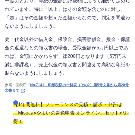
一覧のとおり、印紙の金額は記載額によって細かく定めら
れています。特に「以上」はその金額を含むのに対し、
「超」はその金額を超えた金額からなので、判定を間違わ
ないようにしましょう。
売上代金以外の借入金、保険金、損害賠償金、敷金・保証
金の返還などの領収書の場合、受取金額が5万円以上であ
れば、金額にかかわらず一律200円となります（5万円未
満は非課税）。売上代金の領収書と間違えて高額な印紙を
貼らないようにしましょう。
参照：国税庁「
No.7141 印紙税額の一覧表（その2）第5号文書から第20号
文書まで
」
【1年間無料】フリーランスの見積・請求・申告は
「Misoca×やよいの青色申告 オンライン」セットがお
得！