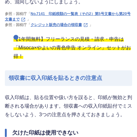
め、混同しないようにしましょう。
参照：国税庁「
No.7141 印紙税額の一覧表（その2）第5号文書から第20号
文書まで
」
参照：国税庁「
クレジット販売の場合の領収書
」
【1年間無料】フリーランスの見積・請求・申告は
「Misoca×やよいの青色申告 オンライン」セットがお
得！
領収書に収入印紙を貼るときの注意点
収入印紙は、貼る位置や扱い方を誤ると、印紙が無効と判
断される場合があります。領収書への収入印紙貼付でミス
をしないよう、3つの注意点を押さえておきましょう。
欠けた印紙は使用できない