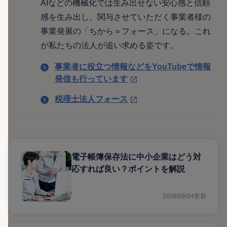
AIなどの機械化では生み出せない安心感と信頼
感を生み出し、関与させていただく事業者様の
事業発展の「ちから＝フォース」になる。これ
が私たちの法人が追い求める姿です。
事業者に役立つ情報などをYouTubeで情報
発信も行っています
税理士法人フォース
電子帳簿保存法に中小企業はどう対
応すれば良い？ポイントを解説
2026/08/04
更新