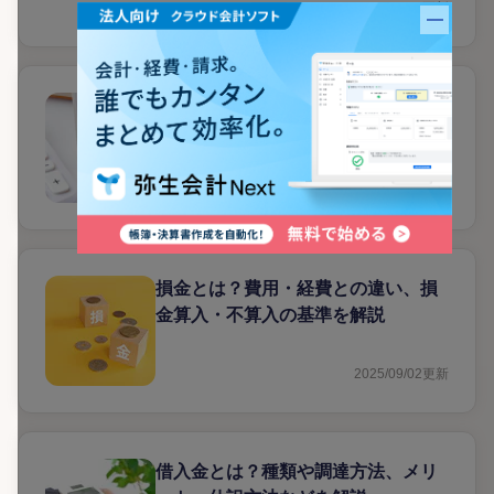
2025/09/18
更新
バナー
出金伝票とは？経理処理に使える書
き方や注意点を解説
2025/09/02
更新
損金とは？費用・経費との違い、損
金算入・不算入の基準を解説
2025/09/02
更新
借入金とは？種類や調達方法、メリ