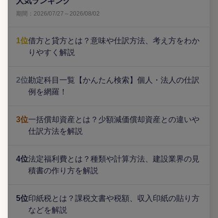
人気ランキング
期間：2026/07/27～2026/08/02
1位
借方と貸方とは？意味や仕訳方法、考え方をわか
りやすく解説
2位
勘定科目一覧【かんたん検索】個人・法人の仕訳
例を網羅！
3位
一括償却資産とは？少額減価償却資産との違いや
仕訳方法を解説
4位
法定福利費とは？種類や計算方法、建設業界の見
積書の作り方を解説
5位
印紙税とは？課税文書や税額、収入印紙の貼り方
などを解説