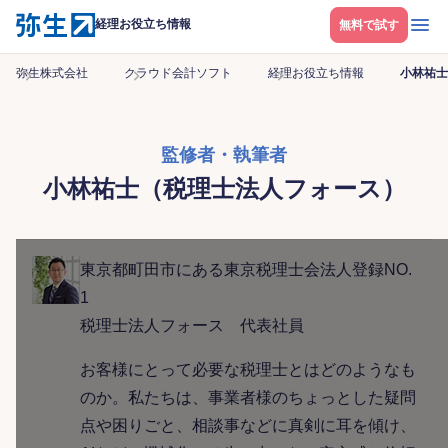
メニ
経理お役立ち情報
無料で試す
弥生株式会社
クラウド会計ソフト
経理お役立ち情報
小林祐士
監修者・執筆者
小林祐士（税理士法人フォース）
東京都町田市にある東京税理士会法人登録NO.
1
税理士法人フォース 代表社員
お客様にとって必要な税理士とはどのようなも
のか。私たちは、事業者様のちょっとした疑問
点や困りごと、相談事などに真剣に耳を傾け、