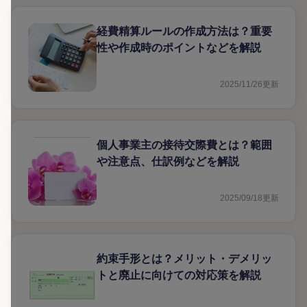
経費精算ルールの作成方法は？重要
性や作成時のポイントなどを解説
2025/11/26
更新
個人事業主の接待交際費とは？範囲
や注意点、仕訳例などを解説
2025/09/18
更新
約束手形とは？メリット・デメリッ
トと廃止に向けての対応策を解説