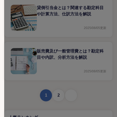
貸倒引当金とは？関連する勘定科目
や計算方法、仕訳方法を解説
2025/08/05
更新
販売費及び一般管理費とは？勘定科
目や内訳、分析方法を解説
2025/08/05
更新
次に進む
1
2