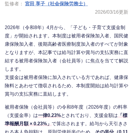
監修者：
宮田 享子（社会保険労務士）
2026/03/16
更新
2026年（令和8年）4月から、「子ども・子育て支援金制
度」が開始されます。本制度は被用者保険加入者、国民健
康保険加入者、後期高齢者医療制度加入者のすべてが対象
となりますが、本記事では給与計算や賞与の支払実務に直
結する被用者保険加入者（会社員等）に焦点を当てて解説
します。
支援金は被用者保険に加入されている方であれば、健康保
険料とあわせて徴収されるため、本制度開始は給与計算や
賞与の支払実務に直結します。
被用者保険（会社員等）の令和8年度（2026年度）の料率
（支援金率）は
一律0.23%
とされており、支援金額は
「標
準報酬月額 × 0.23%」
で算出されます。給与から天引きさ
れる本人負担額は、原則労使折半のため、
その半分（0.11