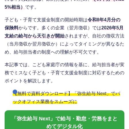
5%相当）
です。
子ども・子育て支援金制度の開始時期は
令和8年4月分の
保険料
からです。多くの企業（翌月徴収）では
2026年5月
支給の給与から天引きが開始
されますが、自社の徴収方法
（当月徴収か翌月徴収か）によってタイミングが異なるた
め、給与担当者の制度への理解が不可欠です。
本記事では、こども家庭庁の情報を基に、給与担当者が実
務でミスなく子ども・子育て支援金制度に対応するための
ポイントを解説します。
【無料で資料ダウンロード】「弥生給与 Next」でバ
ックオフィス業務をスムーズに
「弥生給与 Next」で給与・勤怠・労務をまと
めてデジタル化