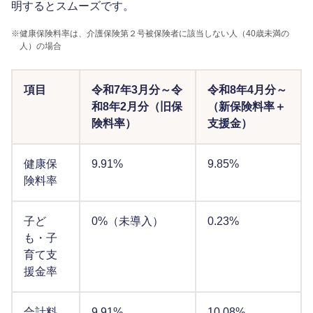
明するとスムーズです。
※
健康保険料率は、介護保険第２号被保険者に該当しない人（40歳未満の
人）の場合
項目
令和7年3月分～令
令和8年4月分～
和8年2月分（旧保
（新保険料率＋
険料率）
支援金）
健康保
9.91%
9.85%
険料率
子ど
0%（未導入）
0.23%
も・子
育て支
援金率
合計料
9.91%
10.08%