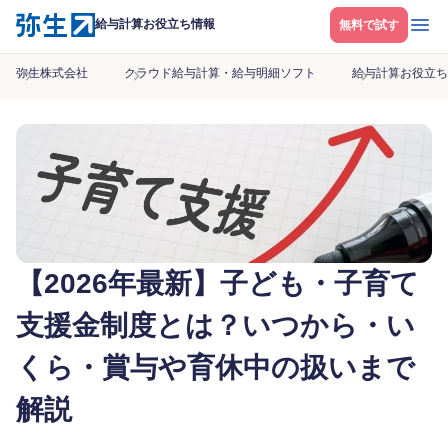
メニ
給与計算お役立ち情報
無料で試す
弥生株式会社
クラウド給与計算・給与明細ソフト
給与計算お役立ち
【2026年最新】子ども・子育て
支援金制度とは？いつから・い
くら・賞与や育休中の扱いまで
解説