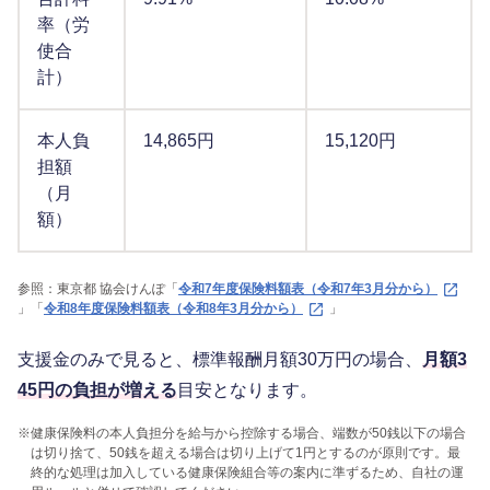
率（労
使合
計）
本人負
14,865円
15,120円
担額
（月
額）
参照：東京都 協会けんぽ「
令和7年度保険料額表（令和7年3月分から）
」「
令和8年度保険料額表（令和8年3月分から）
」
支援金のみで見ると、標準報酬月額30万円の場合、
月額3
45円の負担が増える
目安となります。
※
健康保険料の本人負担分を給与から控除する場合、端数が50銭以下の場合
は切り捨て、50銭を超える場合は切り上げて1円とするのが原則です。最
終的な処理は加入している健康保険組合等の案内に準ずるため、自社の運