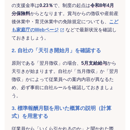
の支援金率は
0.23％
で、制度の起点は
令和8年4月
分保険料
からとなります。賞与からの徴収や産前産
後休業中・育児休業中の免除規定についても、
こど
も家庭庁のWebページ
などで最新状況を確認し
ておきましょう。
2. 自社の「天引き開始月」を確認する
原則である「翌月徴収」の場合、
5月支給給与
から
天引きが始まります。自社が「当月徴収」か「翌月
徴収」かによって従業員への案内内容が異なるた
め、必ず事前に自社ルールを確認しておきましょ
う。
3. 標準報酬月額を用いた概算の説明（計算
式）を用意する
従業員から「いくら引かれるのか」と聞かれた際、