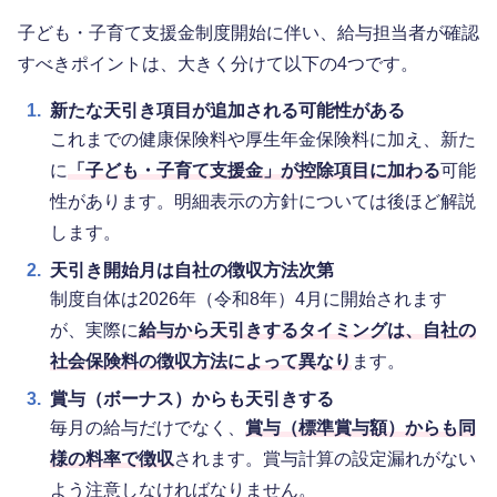
子ども・子育て支援金制度開始に伴い、給与担当者が確認
すべきポイントは、大きく分けて以下の4つです。
1.
新たな天引き項目が追加される可能性がある
これまでの健康保険料や厚生年金保険料に加え、新た
に
「子ども・子育て支援金」が控除項目に加わる
可能
性があります。明細表示の方針については後ほど解説
します。
2.
天引き開始月は自社の徴収方法次第
制度自体は2026年（令和8年）4月に開始されます
が、実際に
給与から天引きするタイミングは、自社の
社会保険料の徴収方法によって異なり
ます。
3.
賞与（ボーナス）からも天引きする
毎月の給与だけでなく、
賞与（標準賞与額）からも同
様の料率で徴収
されます。賞与計算の設定漏れがない
よう注意しなければなりません。