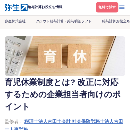
メニ
給与計算お役立ち情報
無料で試す
弥生株式会社
クラウド給与計算・給与明細ソフト
給与計算お役立ち
育児休業制度とは? 改正に対応
するための企業担当者向けのポ
イント
監修者：
税理士法人古田土会計 社会保険労務士法人古田
土人事労務