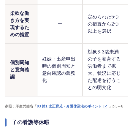
柔軟な働
定められた5つ
き方を実
ー
の措置から2つ
現するた
以上を選択
めの措置
対象を3歳未満
妊娠・出産申出
の子を養育する
個別周知
時の個別周知と
労働者まで拡
と意向確
意向確認の義務
大、状況に応じ
認
化
た配慮を行うこ
との明文化
参照：厚生労働省「
03 第1 改正育児・介護休業法のポイント
」p.3～6
子の看護等休暇