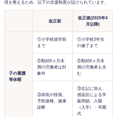
境を整えるため、以下の支援制度が設けられています。
改正後(2025年4
改正前
月以降)
①小学校就学前
①小学校3年生
まで
の修了まで
②勤続6ヵ月未
②勤続6ヵ月未
満の労働者は対
満の労働者も含
子の看護
象外
む
等休暇
③左記に加え、
③病気や怪我、
感染症による学
予防接種、健康
級閉鎖、入園
診断
（入学）・卒園
式