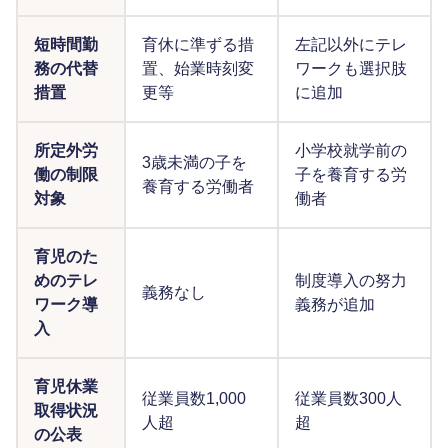
短時間勤
育休に準ずる措
左記以外にテレ
務の代替
置、始業時刻変
ワークも選択肢
措置
更等
に追加
所定外労
小学校就学前の
3歳未満の子を
働の制限
子を養育する労
養育する労働者
対象
働者
育児のた
めのテレ
制度導入の努力
義務なし
ワーク導
義務が追加
入
育児休業
従業員数1,000
従業員数300人
取得状況
人超
超
の公表