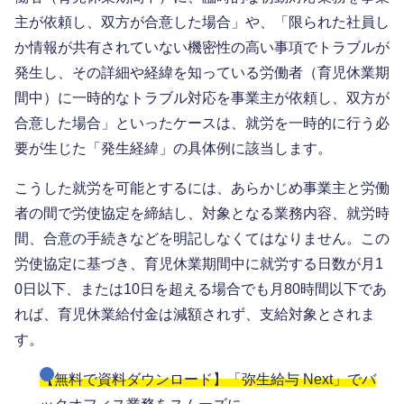
主が依頼し、双方が合意した場合」や、「限られた社員し
か情報が共有されていない機密性の高い事項でトラブルが
発生し、その詳細や経緯を知っている労働者（育児休業期
間中）に一時的なトラブル対応を事業主が依頼し、双方が
合意した場合」といったケースは、就労を一時的に行う必
要が生じた「発生経緯」の具体例に該当します。
こうした就労を可能とするには、あらかじめ事業主と労働
者の間で労使協定を締結し、対象となる業務内容、就労時
間、合意の手続きなどを明記しなくてはなりません。この
労使協定に基づき、育児休業期間中に就労する日数が月1
0日以下、または10日を超える場合でも月80時間以下であ
れば、育児休業給付金は減額されず、支給対象とされま
す。
【無料で資料ダウンロード】「弥生給与 Next」でバ