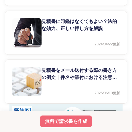
見積書に印鑑はなくてもよい？法的
な効力、正しい押し方を解説
2024/04/22
更新
見積書をメール送付する際の書き方
の例文｜件名や添付における注意点
も解説
2025/06/10
更新
無料で請求書を作成