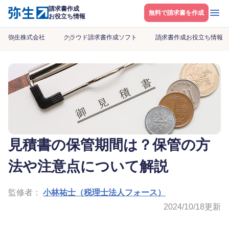
請求書作成
メニ
無料で請求書を作成
お役立ち情報
弥生株式会社
クラウド請求書作成ソフト
請求書作成お役立ち情報
見積書の保管期間は？保管の方
法や注意点について解説
監修者：
小林祐士（税理士法人フォース）
2024/10/18
更新