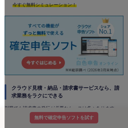
今すぐ無料シミュレーション！
クラウド見積・納品・請求書サービスなら、請
求業務をラクにできる
副業でも請求書の発行が必要なケースは多々あります。
無料で確定申告ソフトを試す
クラウド請求書作成ソフトを使うことで、毎月発生する請