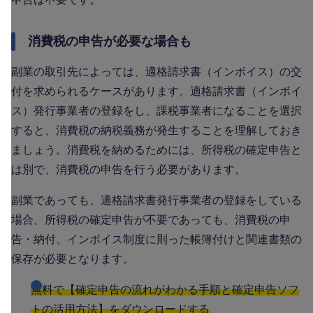
消費税の申告が必要な場合も
副業の取引先によっては、適格請求書（インボイス）の交
付を求められるケースがあります。適格請求書（インボイ
ス）発行事業者の登録をし、課税事業者になることを選択
すると、消費税の納税義務が発生することを理解しておき
ましょう。消費税を納めるためには、所得税の確定申告と
は別で、消費税の申告を行う必要があります。
副業であっても、適格請求書発行事業者の登録をしている
場合、所得税の確定申告が不要であっても、消費税の申
告・納付、インボイス制度に則った帳簿付けと関連書類の
保存が必要となります。
無料で【確定申告の流れがわかる手順と確定申告ソフ
トの活用方法】をダウンロードする