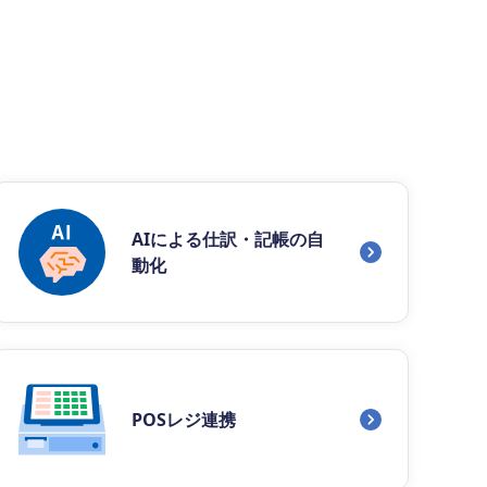
AIによる仕訳・記帳の自
動化
POSレジ連携