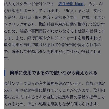
法人向けクラウド会計ソフト「
弥生会計 Next
」では、AI
が仕訳をサポートしてくれます。「収入」または「支出」
を選び、取引日・取引内容・金額を入力し「作成」ボタン
をクリックすると、勘定科目をAIが自動で推測して設定す
るため、簿記の専門用語がわからなくても仕訳を登録でき
ます。また、銀行口座やクレジットカードを連携すれば、
取引明細が自動で取り込まれて仕訳候補が提示されるの
で、確認して登録ボタンを押すだけで仕訳が登録されま
す。
簡単に使用できるので使いながら覚えられる
会計ソフトで日々の入力業務を進めていると、自然と簿記
のルールや勘定科目に慣れていくことができます。取引内
容などを入力するとAIが自動で勘定科目の候補を提示して
くれるため、正しい処理を確認しながら進められます。