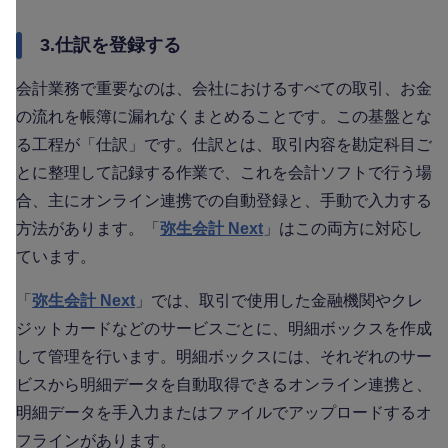
3.仕訳を登録する
会計業務で重要なのは、会社におけるすべての取引、お金
の流れを帳簿に漏れなくまとめることです。この基盤とな
る工程が「仕訳」です。仕訳とは、取引内容を勘定科目ご
とに整理して記録する作業で、これを会計ソフトで行う場
合、主にオンライン連携での自動登録と、手動で入力する
方法があります。「
弥生会計 Next
」はこの両方に対応し
ています。
「
弥生会計 Next
」では、取引で使用した金融機関やクレ
ジットカードなどのサービスごとに、明細ボックスを作成
して管理を行います。明細ボックスには、それぞれのサー
ビスから明細データを自動取得できるオンライン連携と、
明細データを手入力またはファイルでアップロードするオ
フラインがあります。