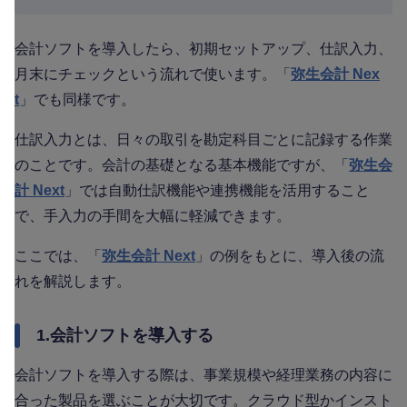
会計ソフトを導入したら、初期セットアップ、仕訳入力、
月末にチェックという流れで使います。「
弥生会計 Nex
t
」でも同様です。
仕訳入力とは、日々の取引を勘定科目ごとに記録する作業
のことです。会計の基礎となる基本機能ですが、「
弥生会
計 Next
」では自動仕訳機能や連携機能を活用すること
で、手入力の手間を大幅に軽減できます。
ここでは、「
弥生会計 Next
」の例をもとに、導入後の流
れを解説します。
1.会計ソフトを導入する
会計ソフトを導入する際は、事業規模や経理業務の内容に
合った製品を選ぶことが大切です。クラウド型かインスト