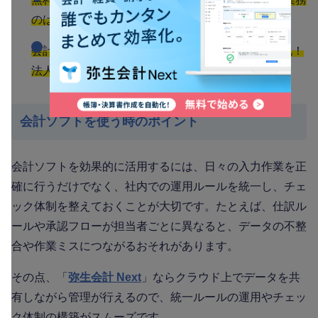
のはじめかた】をダウンロードする
会計・経費・請求、誰でもカンタンまとめて効率化！
法人向けクラウド会計ソフト「弥生会計 Next」
会計ソフトを使う時のポイント
会計ソフトを効果的に活用するには、日々の入力作業を正
確に行うだけでなく、社内での運用ルールを統一し、チェ
ック体制を整えておくことが大切です。たとえば、仕訳ル
ールや承認フローが担当者ごとに異なると、データの不整
合や作業ミスにつながるおそれがあります。
その点、「
弥生会計 Next
」ならクラウド上でデータを共
有しながら管理が行えるので、統一ルールの運用やチェッ
ク体制の構築がスムーズです。