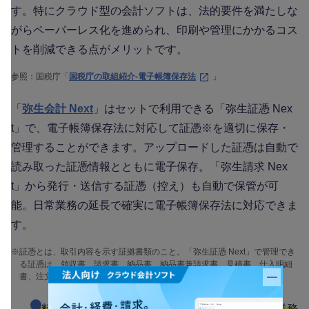
す。特にクラウド型の会計ソフトは、法的要件を満たしな
がらペーパーレス化を進められ、印刷や管理にかかるコス
トを削減できる点がメリットです。
参照：国税庁「
国税庁の取組紹介-電子帳簿保存法
」
「
弥生会計 Next
」はセットで利用できる「弥生証憑 Nex
t」で、電子帳簿保存法に対応して証憑※を適切に保存・
管理することができます。アップロードした証憑は自動で
読み取った証憑情報とともに電子保存。「弥生請求 Nex
t」から発行・送信する証憑（控え）も自動で保管が可
能。日常業務の延長で確実に電子帳簿保存法に対応できま
す。
※
証憑とは、取引内容を示す証拠書類のこと。「弥生証憑 Next」で管理でき
る証憑は、領収書、請求書、納品書、納品書兼請求書、見積書、仕入明細
書、注文書、その他の証憑です。
バナー
無料お役立ち資料【一人でも乗り越えられる 会計業務