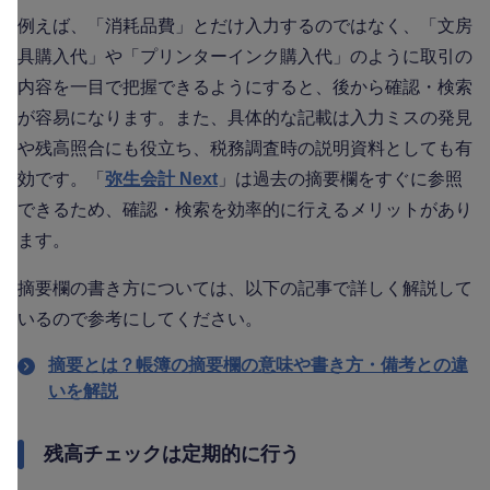
例えば、「消耗品費」とだけ入力するのではなく、「文房
具購入代」や「プリンターインク購入代」のように取引の
内容を一目で把握できるようにすると、後から確認・検索
が容易になります。また、具体的な記載は入力ミスの発見
や残高照合にも役立ち、税務調査時の説明資料としても有
効です。「
弥生会計 Next
」は過去の摘要欄をすぐに参照
できるため、確認・検索を効率的に行えるメリットがあり
ます。
摘要欄の書き方については、以下の記事で詳しく解説して
いるので参考にしてください。
摘要とは？帳簿の摘要欄の意味や書き方・備考との違
いを解説
残高チェックは定期的に行う