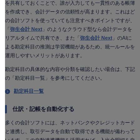
を共有しておくことで、誰が入力しても一貫性のある帳簿
を作成でき、会計データの信頼性が高まります。これはど
の会計ソフトを使っていても注意すべきポイントですが、
「
弥生会計 Next
」のようなクラウド型なら会計データを
リアルタイムで共有でき、また「
弥生会計 Next
」のAIに
よる勘定科目の推測は学習機能があるため、統一ルールを
運用しやすいメリットがあります。
勘定科目の具体的な内容や分類を確認したい場合は、下記
の「勘定科目一覧」を参考にしてください。
勘定科目一覧
仕訳・記帳を自動化する
多くの会計ソフトには、ネットバンクやクレジットカード
と連携し、取引データを自動で取得できる機能が備わって