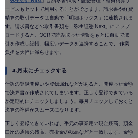
「
弥生会計 Next
」は請求書作成・証憑管理・経費精算サ
ービスもセットで利用することができます。請求書や経費
精算の取引データは自動で「明細ボックス」に連携されま
す。請求書などの取引書類を「弥生証憑 Next」にアップ
ロードすると、OCRで読み取った情報をもとに自動で取
引を作成し記帳。幅広いデータを連携することで、 作業
負担を大幅に減らせます。
4.月末にチェックする
仕訳の登録間違いや登録漏れなどがあると、間違った金額
で決算書が作成されてしまいます。正しく登録できている
か定期的にチェックしましょう。毎月チェックしておくと
決算の準備がスムーズになります。
正しく登録できていれば、手元の事業用の現金残高、預金
口座の通帳の残高、売掛金の残高などと一致します。金額