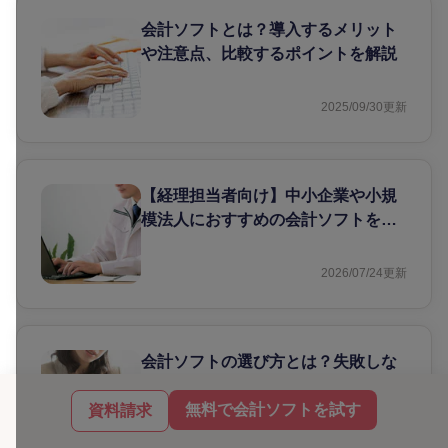
会計ソフトとは？導入するメリット
や注意点、比較するポイントを解説
2025/09/30
更新
【経理担当者向け】中小企業や小規
模法人におすすめの会計ソフトを解
説！
2026/07/24
更新
会計ソフトの選び方とは？失敗しな
いためのポイントをご紹介
無料で会計ソフトを試す
資料請求
2026/07/24
更新