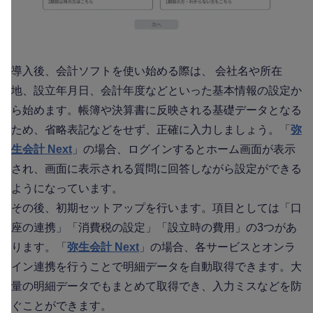
導入後、会計ソフトを使い始める際は、 会社名や所在
地、設立年月日、会計年度などといった基本情報の設定か
ら始めます。帳簿や決算書に反映される基礎データとなる
ため、省略表記などをせず、正確に入力しましょう。「
弥
生会計 Next
」の場合、ログインするとホーム画面が表示
され、画面に表示される質問に回答しながら設定ができる
ようになっています。
その後、初期セットアップを行います。項目としては「口
座の連携」「消費税の設定」「設立時の費用」の3つがあ
ります。「
弥生会計 Next
」の場合、各サービスとオンラ
イン連携を行うことで明細データを自動取得できます。大
量の明細データでもまとめて取得でき、入力ミスなどを防
ぐことができます。