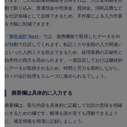
います。この自動連携機能を活用すれば、入出金明細を自
動で取り込み、普通預金や売掛金、買掛金、消耗品費など
を仕訳候補として反映できるため、手作業による入力作業
を大幅に削減できます。
「
弥生会計 Next
」では、連携機能で取得したデータをAI
が自動で仕訳してくれます。転記ミスや金額の入力間違い
といった人的ミスを防止できるため、経理業務の正確性と
効率性の両方を高められます。一度設定しておけば継続的
にデータが取得されるため、時間と労力を節約しながら、
日々の会計処理をスムーズに進められるでしょう。
摘要欄は具体的に入力する
摘要欄は、取引内容を具体的に記載して仕訳の意味を明確
にするための欄です。帳簿を誰が見ても理解できるよう
に、補足情報を簡潔に記録しましょう。