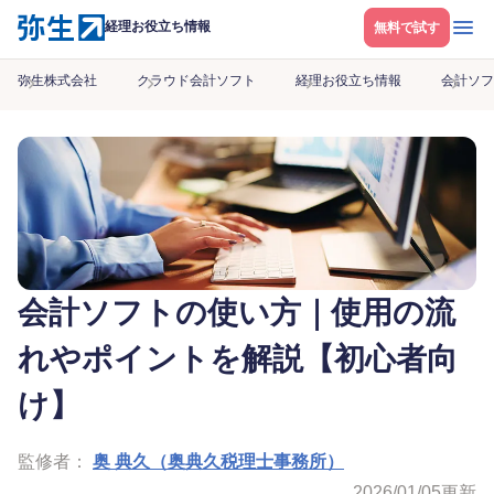
メニ
経理お役立ち情報
無料で試す
弥生株式会社
クラウド会計ソフト
経理お役立ち情報
会計ソフ
会計ソフトの使い方｜使用の流
れやポイントを解説【初心者向
け】
監修者：
奥 典久（奥典久税理士事務所）
2026/01/05
更新