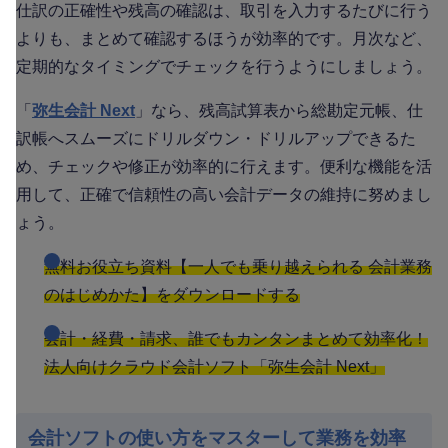
仕訳の正確性や残高の確認は、取引を入力するたびに行う
よりも、まとめて確認するほうが効率的です。月次など、
定期的なタイミングでチェックを行うようにしましょう。
「
弥生会計 Next
」なら、残高試算表から総勘定元帳、仕
訳帳へスムーズにドリルダウン・ドリルアップできるた
め、チェックや修正が効率的に行えます。便利な機能を活
用して、正確で信頼性の高い会計データの維持に努めまし
ょう。
無料お役立ち資料【一人でも乗り越えられる 会計業務
のはじめかた】をダウンロードする
会計・経費・請求、誰でもカンタンまとめて効率化！
法人向けクラウド会計ソフト「弥生会計 Next」
会計ソフトの使い方をマスターして業務を効率