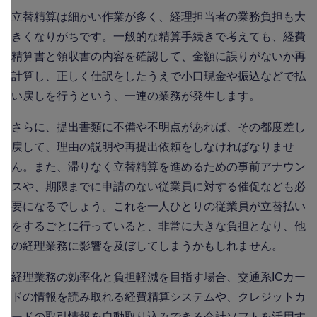
立替精算は細かい作業が多く、経理担当者の業務負担も大
きくなりがちです。一般的な精算手続きで考えても、経費
精算書と領収書の内容を確認して、金額に誤りがないか再
計算し、正しく仕訳をしたうえで小口現金や振込などで払
い戻しを行うという、一連の業務が発生します。
さらに、提出書類に不備や不明点があれば、その都度差し
戻して、理由の説明や再提出依頼をしなければなりませ
ん。また、滞りなく立替精算を進めるための事前アナウン
スや、期限までに申請のない従業員に対する催促なども必
要になるでしょう。これを一人ひとりの従業員が立替払い
をするごとに行っていると、非常に大きな負担となり、他
の経理業務に影響を及ぼしてしまうかもしれません。
経理業務の効率化と負担軽減を目指す場合、交通系ICカー
ドの情報を読み取れる経費精算システムや、クレジットカ
ードの取引情報を自動取り込みできる会計ソフトを活用す