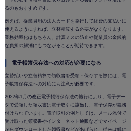
るのもおすすめです。
例えば、従業員用の法人カードを発行して経費の支払いに
使えるようにすれば、立替精算する必要がなくなります。
業務効率化はもちろん、計算ミスの防止や従業員の金銭的
な負担の解消にもつながることが期待できます。
電子帳簿保存法への対応が必要になる
立替払いや立替精算で領収書を受領・保存する際には、電
子帳簿保存法への対応にも注意が必要です。
2022年1月の改正電子帳簿保存法の施行により、電子デー
タで受領した領収書は電子取引に該当し、電子保存が義務
付けられています。電子取引の例としては、メール添付で
受け取った領収書やインターネット通販などでマイページ
からダウンロードした領収書などがあげられ、従来は紙に