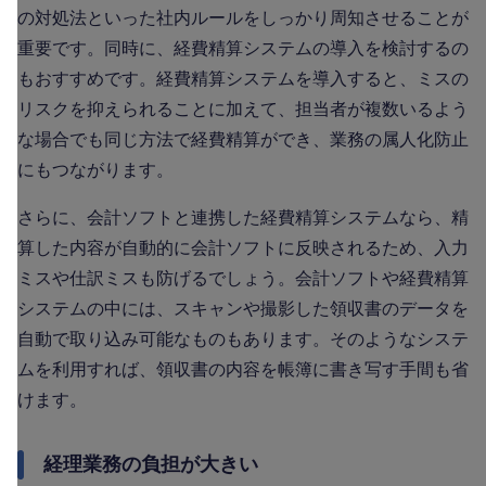
の対処法といった社内ルールをしっかり周知させることが
重要です。同時に、経費精算システムの導入を検討するの
もおすすめです。経費精算システムを導入すると、ミスの
リスクを抑えられることに加えて、担当者が複数いるよう
な場合でも同じ方法で経費精算ができ、業務の属人化防止
にもつながります。
さらに、会計ソフトと連携した経費精算システムなら、精
算した内容が自動的に会計ソフトに反映されるため、入力
ミスや仕訳ミスも防げるでしょう。会計ソフトや経費精算
システムの中には、スキャンや撮影した領収書のデータを
自動で取り込み可能なものもあります。そのようなシステ
ムを利用すれば、領収書の内容を帳簿に書き写す手間も省
けます。
経理業務の負担が大きい