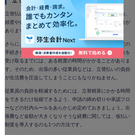
立て替える従業員の負担が大きい場合もある
立替払いは、従業員個人の所持金から経費を支払うため、
頻度や金額によっては金銭的な負担が大きくなる可能性が
あります。
さらに、立替払いをした経費の精算には、前述した所定の
手続きを行わなければならず、従業員が立て替えたお金を
受け取るまでには、ある程度の時間がかかることがありま
す。そのため、出張の多い従業員などは、立替払いの負担
が生活費を圧迫してしまうことにもなりかねません。
従業員の負担を軽減するためには、立替精算にかかる時間
をできるだけ短縮できるよう、申請の締め切りや承認フロ
ーなどの社内ルールをあらかじめ定めておきましょう。出
張費など金額が大きくなりそうな経費に関しては、仮払い
制度を導入するのも1つの方法です。