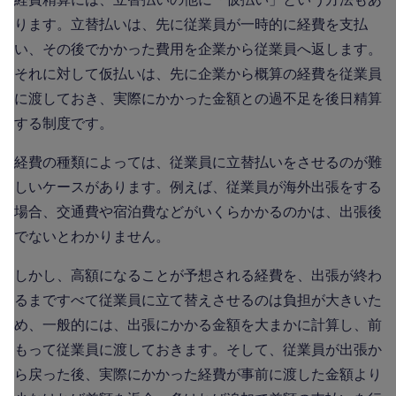
ります。立替払いは、先に従業員が一時的に経費を支払
い、その後でかかった費用を企業から従業員へ返します。
それに対して仮払いは、先に企業から概算の経費を従業員
に渡しておき、実際にかかった金額との過不足を後日精算
する制度です。
経費の種類によっては、従業員に立替払いをさせるのが難
しいケースがあります。例えば、従業員が海外出張をする
場合、交通費や宿泊費などがいくらかかるのかは、出張後
でないとわかりません。
しかし、高額になることが予想される経費を、出張が終わ
るまですべて従業員に立て替えさせるのは負担が大きいた
め、一般的には、出張にかかる金額を大まかに計算し、前
もって従業員に渡しておきます。そして、従業員が出張か
ら戻った後、実際にかかった経費が事前に渡した金額より