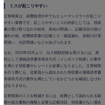
ミスが起こりやすい
立替精算は、経費処理の中でもヒューマンエラーが起こり
やすい業務です。起こりやすいミスの内容としては、領収
書の受け取り忘れや紛失、宛名の間違い、記載項目の抜け
漏れの他、経費精算書の記載ミス・確認漏れ、金額の計算
間違い、仕訳間違いなどがあげられます。
なお、2023年10月より、仕入税額控除を受けるには、原
則として適格請求書等保存方式（インボイス制度）の要件
を満たす領収書やレシートが必要になりました。立替精算
を行う際にも、従業員から提出された領収書が適格請求書
等保存方式の要件を満たしているかどうかを確認しなけれ
ばなりません。
立替精算のミスを軽減するには、経費として認められる範
囲や提出書類の種類と必要な記載項目、領収書がない場合