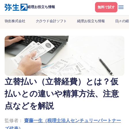
メニ
経理お役立ち情報
無料で試す
弥生株式会社
クラウド会計ソフト
経理お役立ち情報
日々の経
立替払い（立替経費）とは？仮
払いとの違いや精算方法、注意
点などを解説
監修者：
齋藤一生（税理士法人センチュリーパートナー
ズ代表）