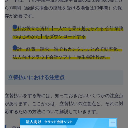
ら7年間（繰越欠損金の控除を受ける場合は10年間）の保
存が必要です。
無料お役立ち資料【一人でも乗り越えられる 会計業務
のはじめかた】をダウンロードする
会計・経費・請求、誰でもカンタンまとめて効率化！
法人向けクラウド会計ソフト「弥生会計 Next」
立替払いにおける注意点
立替払いをする際には、知っておきたいいくつかの注意点
があります。ここからは、立替払いの注意点と、それに対
応するための方法について解説していきます。
バナー