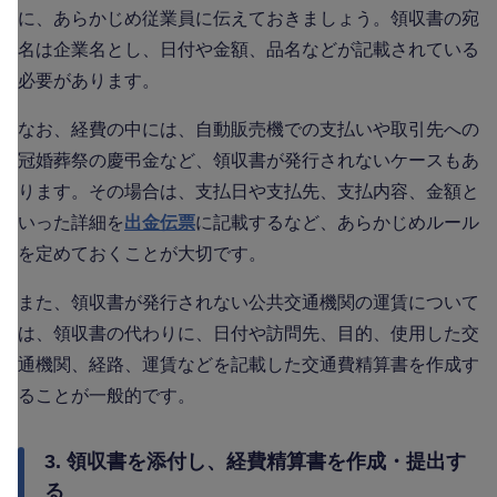
に、あらかじめ従業員に伝えておきましょう。領収書の宛
名は企業名とし、日付や金額、品名などが記載されている
必要があります。
なお、経費の中には、自動販売機での支払いや取引先への
冠婚葬祭の慶弔金など、領収書が発行されないケースもあ
ります。その場合は、支払日や支払先、支払内容、金額と
いった詳細を
出金伝票
に記載するなど、あらかじめルール
を定めておくことが大切です。
また、領収書が発行されない公共交通機関の運賃について
は、領収書の代わりに、日付や訪問先、目的、使用した交
通機関、経路、運賃などを記載した交通費精算書を作成す
ることが一般的です。
3. 領収書を添付し、経費精算書を作成・提出す
る