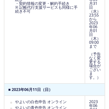
・契約情報の変更・解約手続き
月31
※ 記帳代行支援サービスも同様に手
日
続き不可
（水）
23:55
から
2023
年06
月01
日
（木）
09:00
まで
（予告
なく変
更する
場合が
ござい
ま
す。）
■ 2023年06月11日（日）
やよいの白色申告 オンライン
2023
年06
やよいの青色申告 オンライン