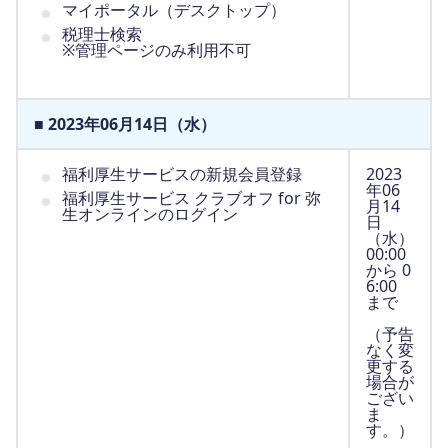
マイポータル（デスクトップ）
税理士検索
※管理ページのみ利用不可
■ 2023年06月14日（水）
福利厚生サービスの新規会員登録
2023
年06
福利厚生サービス クラブオフ for 弥
月14
生オンラインのログイン
日
（水）
00:00
から 0
6:00
まで
（予告
なく変
更する
場合が
ござい
ま
す。）