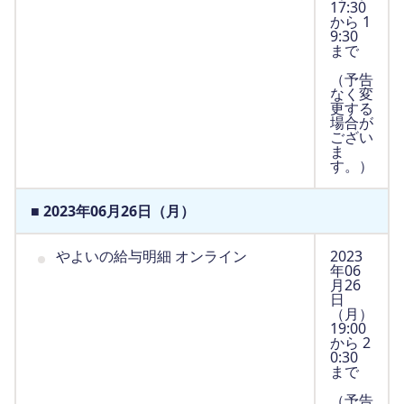
17:30
から 1
9:30
まで
（予告
なく変
更する
場合が
ござい
ま
す。）
■ 2023年06月26日（月）
やよいの給与明細 オンライン
2023
年06
月26
日
（月）
19:00
から 2
0:30
まで
（予告