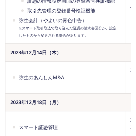
証憑の情報設定画面の登録番号検証機能
ま
す
取引先管理の登録番号検証機能
弥生会計（やよいの青色申告）
※スマート取引取込で取り込んだ証憑の請求書区分が、設定
したものから変更される場合があります。
2023年12月14日（木）
2
弥生のあんしんM&A
ま
（
2023年12月18日（月）
2
スマート証憑管理
2
（