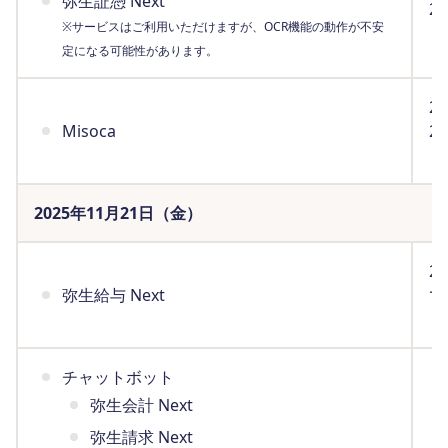
弥生証憑 Next
2
※サービスはご利用いただけますが、OCR機能の動作が不安
（
定になる可能性があります。
2
Misoca
2
（
2025年11月21日（金）
2
弥生給与 Next
で
（
チャットボット
弥生会計 Next
弥生請求 Next