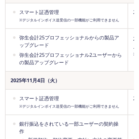
スマート証憑管理
2
（
※デジタルインボイス送受信の一部機能がご利用できません
弥生会計25プロフェッショナルからの製品ア
2
ップグレード
月
弥生会計25プロフェッショナル2ユーザーから
※
（
の製品アップグレード
2025年11月4日（火）
スマート証憑管理
2
（
※デジタルインボイス送受信の一部機能がご利用できません
銀行振込をされている一部ユーザーの契約操
作