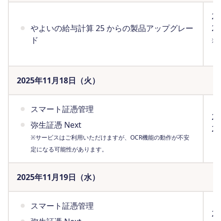
2
やよいの給与計算 25 からの製品アップグレー
2
ド
※
（
2025年11月18日（火）
スマート証憑管理
2
弥生証憑 Next
2
※サービスはご利用いただけますが、OCR機能の動作が不安
（
定になる可能性があります。
2025年11月19日（水）
スマート証憑管理
2