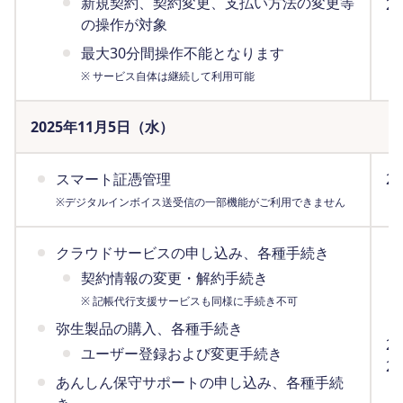
新規契約、契約変更、支払い方法の変更等
2
の操作が対象
（
最大30分間操作不能となります
※ サービス自体は継続して利用可能
2025年11月5日（水）
スマート証憑管理
2
（
※デジタルインボイス送受信の一部機能がご利用できません
クラウドサービスの申し込み、各種手続き
契約情報の変更・解約手続き
※ 記帳代行支援サービスも同様に手続き不可
弥生製品の購入、各種手続き
2
ユーザー登録および変更手続き
2
あんしん保守サポートの申し込み、各種手続
（