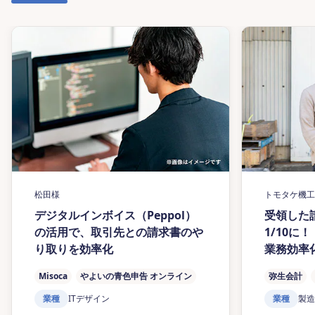
松田様
トモタケ機工
デジタルインボイス（Peppol）
受領した
の活用で、取引先との請求書のや
1/10に
り取りを効率化
業務効率
Misoca
やよいの青色申告 オンライン
弥生会計
業種
IT
デザイン
業種
製造