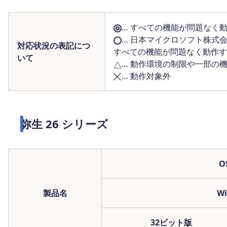
… すべての機能が問題なく
… 日本マイクロソフト株式
対応状況の表記につ
すべての機能が問題なく動作す
いて
… 動作環境の制限や一部の
… 動作対象外
弥生 26 シリーズ
O
製品名
Wi
32ビット版