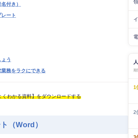
者名付き）
プレート
しょう
求業務をラクにできる
期間
1
がよくわかる資料】をダウンロードする
2
ト（Word）
3