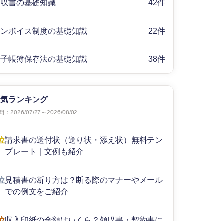
領収書の基礎知識
42件
インボイス制度の基礎知識
22件
電子帳簿保存法の基礎知識
38件
人気ランキング
：2026/07/27～2026/08/02
位
請求書の送付状（送り状・添え状）無料テン
プレート｜文例も紹介
位
見積書の断り方は？断る際のマナーやメール
での例文をご紹介
位
収入印紙の金額はいくら？領収書・契約書に