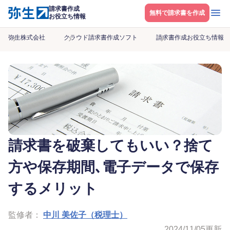
請求書作成
メニ
無料で請求書を作成
お役立ち情報
弥生株式会社
クラウド請求書作成ソフト
請求書作成お役立ち情報
請求書を破棄してもいい？捨て
方や保存期間､電子データで保存
するメリット
監修者：
中川 美佐子（税理士）
2024/11/05
更新