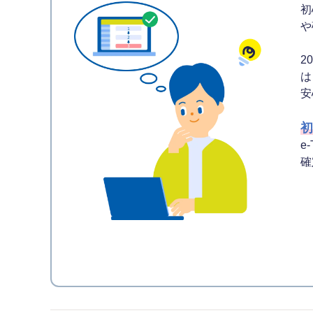
初
や
2
は
安
初
e
確