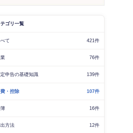
カテゴリ一覧
すべて
421件
副業
76件
確定申告の基礎知識
139件
経費・控除
107件
帳簿
16件
提出方法
12件