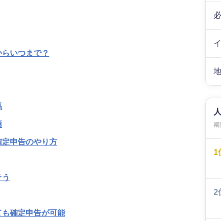
からいつまで？
係
類
期間
確定申告のやり方
1
そう
2
ても確定申告が可能