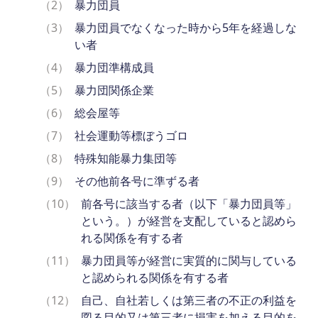
（2）
暴力団員
（3）
暴力団員でなくなった時から5年を経過しな
い者
（4）
暴力団準構成員
（5）
暴力団関係企業
（6）
総会屋等
（7）
社会運動等標ぼうゴロ
（8）
特殊知能暴力集団等
（9）
その他前各号に準ずる者
（10）
前各号に該当する者（以下「暴力団員等」
という。）が経営を支配していると認めら
れる関係を有する者
（11）
暴力団員等が経営に実質的に関与している
と認められる関係を有する者
（12）
自己、自社若しくは第三者の不正の利益を
図る目的又は第三者に損害を加える目的を