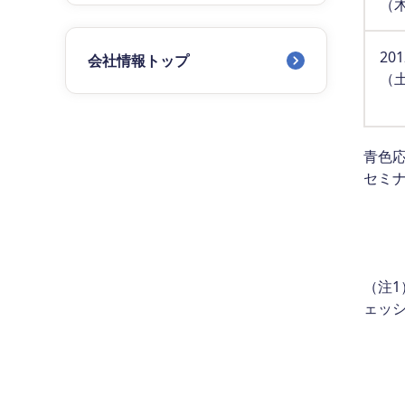
（
20
会社情報トップ
（
青色
セミ
（注1）
ェッ