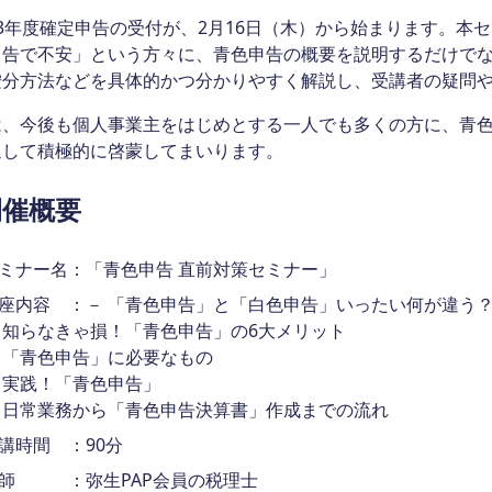
23年度確定申告の受付が、2月16日（木）から始まります。本
申告で不安」という方々に、青色申告の概要を説明するだけで
按分方法などを具体的かつ分かりやすく解説し、受講者の疑問
は、今後も個人事業主をはじめとする一人でも多くの方に、青
通して積極的に啓蒙してまいります。
開催概要
ミナー名：「青色申告 直前対策セミナー」
座内容 ：－ 「青色申告」と「白色申告」いったい何が違う
 知らなきゃ損！「青色申告」の6大メリット
 「青色申告」に必要なもの
 実践！「青色申告」
 日常業務から「青色申告決算書」作成までの流れ
講時間 ：90分
師 ：弥生PAP会員の税理士