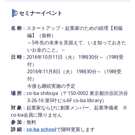
① セミナーイベント
名 称
：スタートアップ・起業家のための経理【初級
編】（仮称）
～5年先の未来を見据えて、いま知っておきた
いお金のこと。～
日 時
：2016年10月11日（火） 19時30分～（19時受
付）
2016年11月8日（火） 19時30分～（19時受
付）
今後も継続実施の予定
場 所
：co-ba shibuya（〒150-0002 東京都渋谷区渋谷
3-26-16 第5叶ビル6F co-ba library）
対 象
：起業家ならびに創業メンバー、起業準備者
※
co-ba会員に限りません
参 加
：無料
詳 細
：
co-ba school
で随時更新します