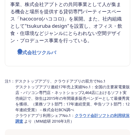
事業、株式会社アプトとの共同事業として人が集ま
る機会と場所を提供する貸切専門パーティースペー
ス「hacocoro(ハココロ)」を展開。また、社内組織
として"tsukuruba design"を設置し、オフィス・飲
食・住環境などジャンルにとらわれない空間デザイ
ン・プロデュース事業を行っている。
株式会社ツクルバ
注1：デスクトップアプリ、クラウドアプリの双方でNo.1
デスクトップアプリ連続17年売上実績No.1：全国の主要家電量販
店・パソコン専門店・ネットショップ2,464店におけるソフト実
売統計で、弥生は2015年の年間最多販売ベンダーとして最優秀賞
を獲得。（業務ソフト部門：17年連続受賞、申告ソフト部門：12
年連続受賞）－株式会社BCN調べ
クラウドアプリ利用シェアNo.1：
クラウド会計ソフトの利用状況
調査
より（MM総研 2016年3月）