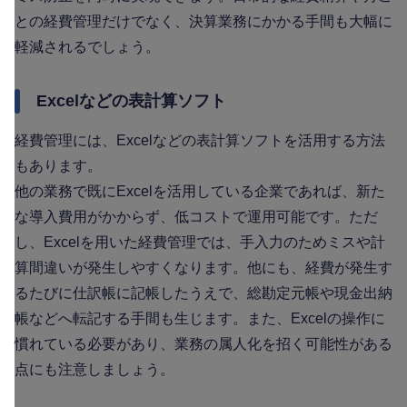
との経費管理だけでなく、決算業務にかかる手間も大幅に
軽減されるでしょう。
Excelなどの表計算ソフト
経費管理には、Excelなどの表計算ソフトを活用する方法
もあります。
他の業務で既にExcelを活用している企業であれば、新た
な導入費用がかからず、低コストで運用可能です。ただ
し、Excelを用いた経費管理では、手入力のためミスや計
算間違いが発生しやすくなります。他にも、経費が発生す
るたびに仕訳帳に記帳したうえで、総勘定元帳や現金出納
帳などへ転記する手間も生じます。また、Excelの操作に
慣れている必要があり、業務の属人化を招く可能性がある
点にも注意しましょう。