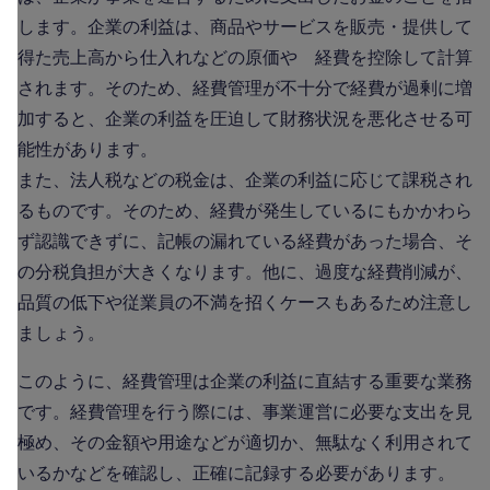
します。企業の利益は、商品やサービスを販売・提供して
得た売上高から仕入れなどの原価や 経費を控除して計算
されます。そのため、経費管理が不十分で経費が過剰に増
加すると、企業の利益を圧迫して財務状況を悪化させる可
能性があります。
また、法人税などの税金は、企業の利益に応じて課税され
るものです。そのため、経費が発生しているにもかかわら
ず認識できずに、記帳の漏れている経費があった場合、そ
の分税負担が大きくなります。他に、過度な経費削減が、
品質の低下や従業員の不満を招くケースもあるため注意し
ましょう。
このように、経費管理は企業の利益に直結する重要な業務
です。経費管理を行う際には、事業運営に必要な支出を見
極め、その金額や用途などが適切か、無駄なく利用されて
いるかなどを確認し、正確に記録する必要があります。