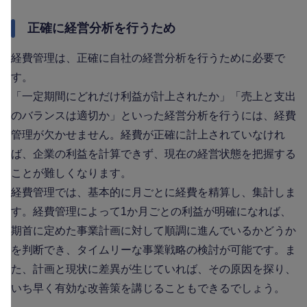
正確に経営分析を行うため
経費管理は、正確に自社の経営分析を行うために必要で
す。
「一定期間にどれだけ利益が計上されたか」「売上と支出
のバランスは適切か」といった経営分析を行うには、経費
管理が欠かせません。経費が正確に計上されていなけれ
ば、企業の利益を計算できず、現在の経営状態を把握する
ことが難しくなります。
経費管理では、基本的に月ごとに経費を精算し、集計しま
す。経費管理によって1か月ごとの利益が明確になれば、
期首に定めた事業計画に対して順調に進んでいるかどうか
を判断でき、タイムリーな事業戦略の検討が可能です。ま
た、計画と現状に差異が生じていれば、その原因を探り、
いち早く有効な改善策を講じることもできるでしょう。