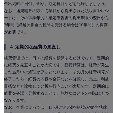
金出納帳に日付、金額、勘定科目などを記録しましょう。
なお、経費精算の際に従業員から提出された領収書やレシ
ートは、その事業年度の確定申告書の提出期限の翌日から
7年間（繰越欠損金の控除を受ける場合は10年間）の保存
が必要です。
4. 定期的な経費の見直し
経費管理では、日々の経費を精算するだけでなく、定期的
に経費を見直すことが大切です。経費精算は、経費が発生
した当月中の処理が原則となります。その月の経費精算が
終了したら、経費の内容や金額などを確認し、売上、利益
目標などと比較して分析を行うことが大切です。定期的に
経費を確認・分析することで、無駄なコストの削減にもつ
ながります。
なお、企業によっては、1か月ごとの財務状況や経営状態