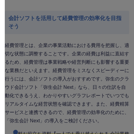
会計ソフトを活用して経費管理の効率化を目指
そう
経費管理とは、企業の事業活動における費用を把握し、適
切な状態に調整することです。企業の経費は利益に直結す
るため、経費管理は事業戦略や経営判断にも影響する重要
な業務だといえます。経費管理をミスなくスピーディーに
行うには、会計ソフトの導入がおすすめです。弥生のクラ
ウド会計ソフト「弥生会計 Next」なら、日々の仕訳を自
動化できるうえ、わかりやすいグラフレポートでいつでも
リアルタイムな経営状態を確認できます。また、経費精算
サービスと連携できるので、経費管理の効率化のために、
「弥生会計 Next」の導入をご検討ください。
無料お役立ち資料【一人でも乗り越えられる 会計業務