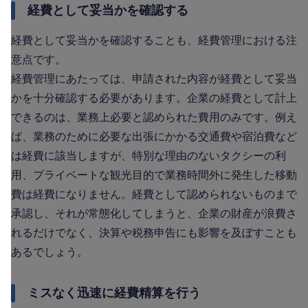
経費として妥当かを確認する
経費として妥当かを確認することも、経費管理における注
意点です。
経費管理にあたっては、申請された内容が経費として妥当
かを十分確認する必要があります。企業の経費として計上
できるのは、業務上必要と認められた費用のみです。例え
ば、業務のために必要な出張にかかる交通費や宿泊費など
は経費に該当しますが、特別な理由のないタクシーの利
用、プライベートな観光目的で業務時間外に発生した移動
費は経費になりません。経費として認められないものまで
承認し、それが常態化してしまうと、企業の財産が浪費さ
れるだけでなく、決算や税務申告にも影響を及ぼすことも
あるでしょう。
ミスなく迅速に経費精算を行う