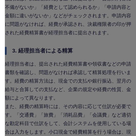
不備がないか」「経費として認められるか」「申請内容と
金額に違いがないか」などがチェックされます。申請内容
に問題がなければ、経費が承認され、決裁権限者の印が押
された経費精算書が経理担当者に提出されます。
3. 経理担当者による精算
経理担当者は、提出された経費精算書や領収書などの申請
書類を確認し、問題がなければ承認して精算処理を行いま
す。経費の精算方法は、現金での支払や銀行振込、翌月の
給与と合算しての支払など、企業の規定や経費の性質、金
額によって異なります。
また、経費の精算時には、その内容に応じて仕訳が必要で
す。「交通費」「旅費」「消耗品費」「会議費」など適切
な勘定科目で仕訳をして、会計システムを使用している場
合は入力をします。小口現金で経費精算を行う場合は、現