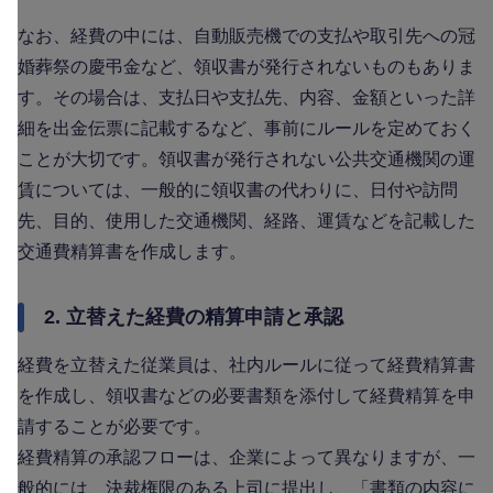
なお、経費の中には、自動販売機での支払や取引先への冠
婚葬祭の慶弔金など、領収書が発行されないものもありま
す。その場合は、支払日や支払先、内容、金額といった詳
細を出金伝票に記載するなど、事前にルールを定めておく
ことが大切です。領収書が発行されない公共交通機関の運
賃については、一般的に領収書の代わりに、日付や訪問
先、目的、使用した交通機関、経路、運賃などを記載した
交通費精算書を作成します。
2. 立替えた経費の精算申請と承認
経費を立替えた従業員は、社内ルールに従って経費精算書
を作成し、領収書などの必要書類を添付して経費精算を申
請することが必要です。
経費精算の承認フローは、企業によって異なりますが、一
般的には、決裁権限のある上司に提出し、「書類の内容に