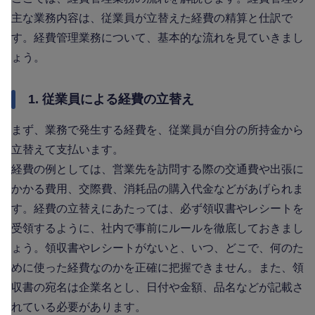
主な業務内容は、従業員が立替えた経費の精算と仕訳で
す。経費管理業務について、基本的な流れを見ていきまし
ょう。
1. 従業員による経費の立替え
まず、業務で発生する経費を、従業員が自分の所持金から
立替えて支払います。
経費の例としては、営業先を訪問する際の交通費や出張に
かかる費用、交際費、消耗品の購入代金などがあげられま
す。経費の立替えにあたっては、必ず領収書やレシートを
受領するように、社内で事前にルールを徹底しておきまし
ょう。領収書やレシートがないと、いつ、どこで、何のた
めに使った経費なのかを正確に把握できません。また、領
収書の宛名は企業名とし、日付や金額、品名などが記載さ
れている必要があります。