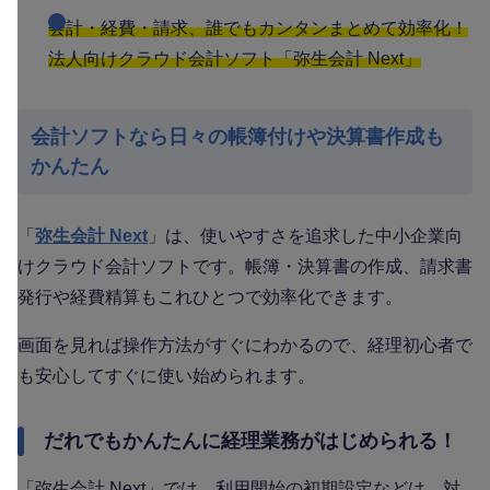
会計・経費・請求、誰でもカンタンまとめて効率化！
法人向けクラウド会計ソフト「弥生会計 Next」
会計ソフトなら日々の帳簿付けや決算書作成も
かんたん
「
弥生会計 Next
」は、使いやすさを追求した中小企業向
けクラウド会計ソフトです。帳簿・決算書の作成、請求書
発行や経費精算もこれひとつで効率化できます。
画面を見れば操作方法がすぐにわかるので、経理初心者で
も安心してすぐに使い始められます。
だれでもかんたんに経理業務がはじめられる！
「弥生会計 Next」では、利用開始の初期設定などは、対