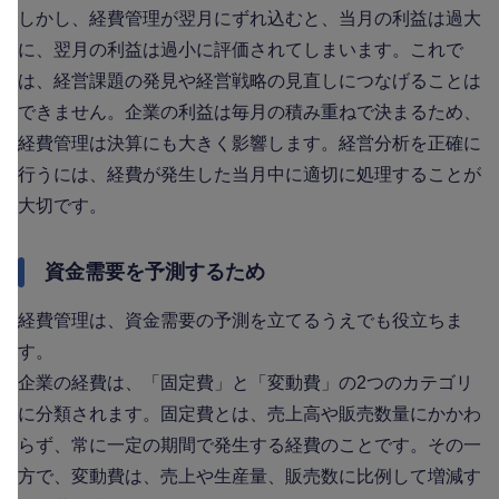
しかし、経費管理が翌月にずれ込むと、当月の利益は過大
に、翌月の利益は過小に評価されてしまいます。これで
は、経営課題の発見や経営戦略の見直しにつなげることは
できません。企業の利益は毎月の積み重ねで決まるため、
経費管理は決算にも大きく影響します。経営分析を正確に
行うには、経費が発生した当月中に適切に処理することが
大切です。
資金需要を予測するため
経費管理は、資金需要の予測を立てるうえでも役立ちま
す。
企業の経費は、「固定費」と「変動費」の2つのカテゴリ
に分類されます。固定費とは、売上高や販売数量にかかわ
らず、常に一定の期間で発生する経費のことです。その一
方で、変動費は、売上や生産量、販売数に比例して増減す