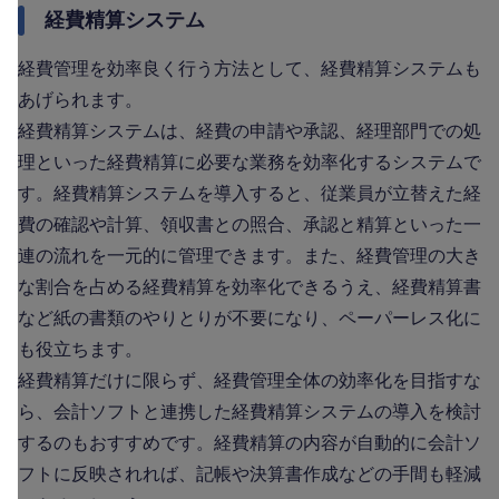
経費精算システム
経費管理を効率良く行う方法として、経費精算システムも
あげられます。
経費精算システムは、経費の申請や承認、経理部門での処
理といった経費精算に必要な業務を効率化するシステムで
す。経費精算システムを導入すると、従業員が立替えた経
費の確認や計算、領収書との照合、承認と精算といった一
連の流れを一元的に管理できます。また、経費管理の大き
な割合を占める経費精算を効率化できるうえ、経費精算書
など紙の書類のやりとりが不要になり、ペーパーレス化に
も役立ちます。
経費精算だけに限らず、経費管理全体の効率化を目指すな
ら、会計ソフトと連携した経費精算システムの導入を検討
するのもおすすめです。経費精算の内容が自動的に会計ソ
フトに反映されれば、記帳や決算書作成などの手間も軽減