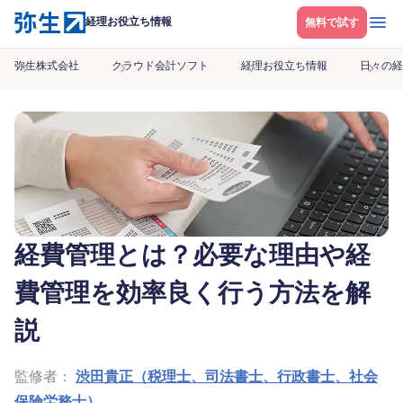
メニ
経理お役立ち情報
無料で試す
弥生株式会社
クラウド会計ソフト
経理お役立ち情報
日々の経
経費管理とは？必要な理由や経
費管理を効率良く行う方法を解
説
監修者：
渋田貴正（税理士、司法書士、行政書士、社会
保険労務士）