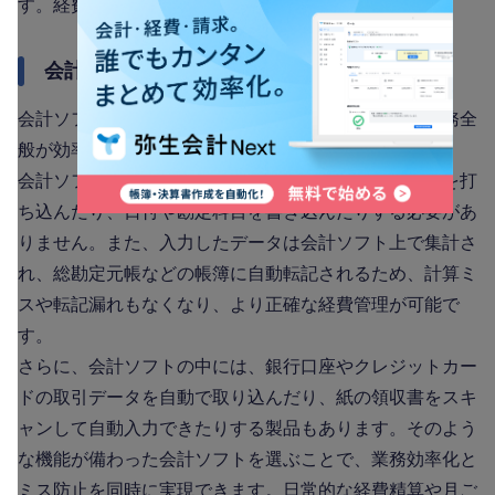
す。経費管理を行う主なツールは以下のとおりです。
会計ソフト
会計ソフトを導入すると、経費管理だけでなく経理業務全
般が効率化されます。
会計ソフトなら、経費が発生するたびに手作業で金額を打
ち込んだり、日付や勘定科目を書き込んだりする必要があ
りません。また、入力したデータは会計ソフト上で集計さ
れ、総勘定元帳などの帳簿に自動転記されるため、計算ミ
スや転記漏れもなくなり、より正確な経費管理が可能で
す。
さらに、会計ソフトの中には、銀行口座やクレジットカー
ドの取引データを自動で取り込んだり、紙の領収書をスキ
ャンして自動入力できたりする製品もあります。そのよう
な機能が備わった会計ソフトを選ぶことで、業務効率化と
ミス防止を同時に実現できます。日常的な経費精算や月ご