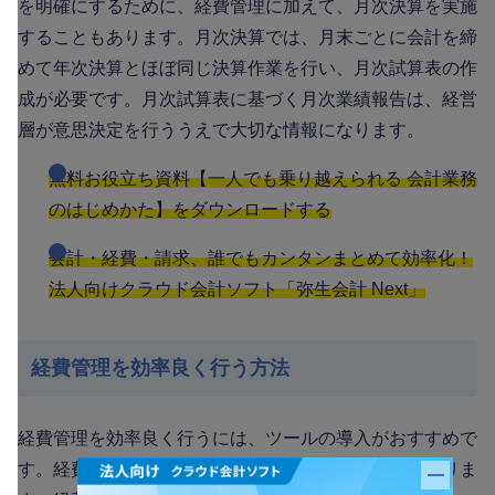
を明確にするために、経費管理に加えて、月次決算を実施
することもあります。月次決算では、月末ごとに会計を締
めて年次決算とほぼ同じ決算作業を行い、月次試算表の作
成が必要です。月次試算表に基づく月次業績報告は、経営
層が意思決定を行ううえで大切な情報になります。
無料お役立ち資料【一人でも乗り越えられる 会計業務
のはじめかた】をダウンロードする
会計・経費・請求、誰でもカンタンまとめて効率化！
法人向けクラウド会計ソフト「弥生会計 Next」
経費管理を効率良く行う方法
経費管理を効率良く行うには、ツールの導入がおすすめで
す。経費管理に役立つツールは、さまざまなものがありま
バナー