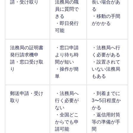
請・受け取り
法務局の職
長い場合があ
員に質問で
る
きる
・移動の手間
・即日発行
がかかる
可能
法務局の証明書
・窓口申請
・法務局へ行
発行請求機申
より待ち時
く必要がある
請・窓口受け取
間が短い
・設置されて
り
・操作が簡
いない法務局
単
もある
郵送申請・受け
・法務局へ
・到着までに
取り
行く必要が
3〜5日程度か
ない
かる
・全国どこ
・返信用封筒
からでも申
等の準備が手
請可能
間