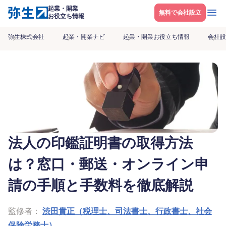
起業・開業
メニ
無料で会社設立
お役立ち情報
弥生株式会社
起業・開業ナビ
起業・開業お役立ち情報
会社設
法人の印鑑証明書の取得方法
は？窓口・郵送・オンライン申
請の手順と手数料を徹底解説
監修者：
渋田貴正（税理士、司法書士、行政書士、社会
保険労務士）