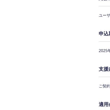
ユー
申込
202
支援
ご契
適用