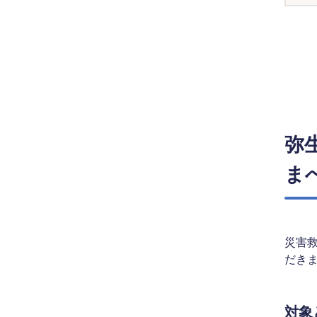
弥
ま
災害
だき
対象