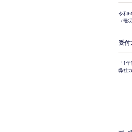
令和
（罹災
受付
「1
弊社