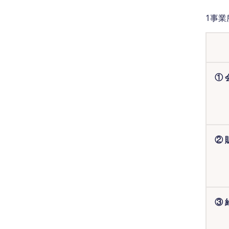
1事
①
②
③