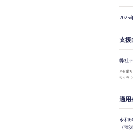
202
支援
弊社
※
有償サ
※
クラウ
適用
令和
（罹災