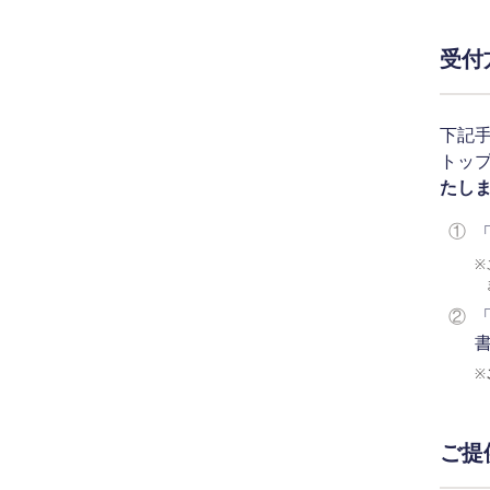
受付
下記
トッ
たし
①
※
②
※
ご提