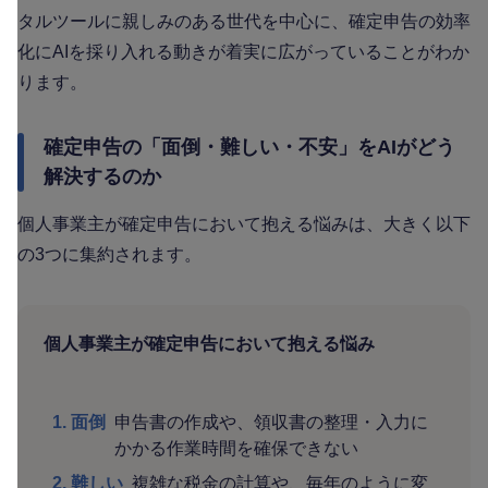
タルツールに親しみのある世代を中心に、確定申告の効率
化にAIを採り入れる動きが着実に広がっていることがわか
ります。
確定申告の「面倒・難しい・不安」をAIがどう
解決するのか
個人事業主が確定申告において抱える悩みは、大きく以下
の3つに集約されます。
個人事業主が確定申告において抱える悩み
1. 面倒
申告書の作成や、領収書の整理・入力に
かかる作業時間を確保できない
2. 難しい
複雑な税金の計算や、毎年のように変