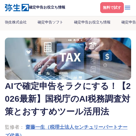
メニ
確定申告お役立ち情報
無料で試す
弥生株式会社
確定申告ソフト
確定申告お役立ち情報
確定申告
AIで確定申告をラクにする！【2
026最新】国税庁のAI税務調査対
策とおすすめツール活用法
監修者：
齋藤一生（税理士法人センチュリーパートナー
ズ代表）