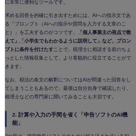
に非常に便利なツールです。
求める回答を的確に引き出すためには、AIへの指示文であ
る「プロンプト（AIへの指示や質問を入力する文章のこ
と）」を工夫するのがコツです。
「個人事業主の視点で教
えて」「小学生でもわかるように説明して」など、プロン
プトに条件を付けたす
ことで、税理士に相談する前のちょ
っとした情報収集として、より客観的に役立てることがで
きます。
なお、税法の条文の解釈についてはAIが間違った回答をし
てしまうこともあるので、最後は自分自身で確認したり、
税理士などの専門家に聞いてみることも大切です。
2. 計算や入力の手間を省く「申告ソフトのAI機
能」