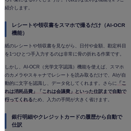
紹介します。
レシートや領収書をスマホで撮るだけ（AI-OCR
機能）
紙のレシートや領収書を見ながら、日付や金額、勘定科目
を1つひとつ手入力するのは非常に骨の折れる作業です。
しかし、AI-OCR（光学文字認識）機能を使えば、スマホ
のカメラやスキャナでレシートを読み取るだけで、AIが自
動的に文字を認識し、データ化してくれます。さらに
「こ
れは消耗品費」「これは会議費」といった仕訳まで自動で
行ってくれる
ため、入力の手間が大きく省けます。
銀行明細やクレジットカードの履歴から自動で
仕訳