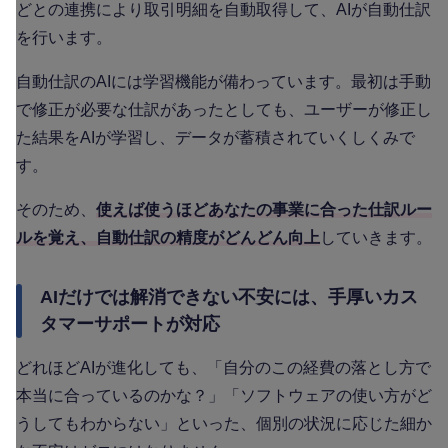
どとの連携により取引明細を自動取得して、AIが自動仕訳
を行います。
自動仕訳のAIには学習機能が備わっています。最初は手動
で修正が必要な仕訳があったとしても、ユーザーが修正し
た結果をAIが学習し、データが蓄積されていくしくみで
す。
そのため、
使えば使うほどあなたの事業に合った仕訳ルー
ルを覚え、自動仕訳の精度がどんどん向上
していきます。
AIだけでは解消できない不安には、手厚いカス
タマーサポートが対応
どれほどAIが進化しても、「自分のこの経費の落とし方で
本当に合っているのかな？」「ソフトウェアの使い方がど
うしてもわからない」といった、個別の状況に応じた細か