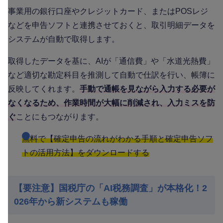
事業用の銀行口座やクレジットカード、またはPOSレジ
などを申告ソフトと連携させておくと、取引明細データを
システムが自動で取得します。
取得したデータを基に、AIが「通信費」や「水道光熱費」
など適切な勘定科目を推測して自動で仕訳を行い、帳簿に
反映してくれます。
手動で通帳を見ながら入力する必要が
なくなるため、作業時間が大幅に削減され、入力ミスを防
ぐ
ことにもつながります。
無料で【確定申告の流れがわかる手順と確定申告ソフ
トの活用方法】をダウンロードする
【要注意】国税庁の「AI税務調査」が本格化！2
026年から新システムも稼働