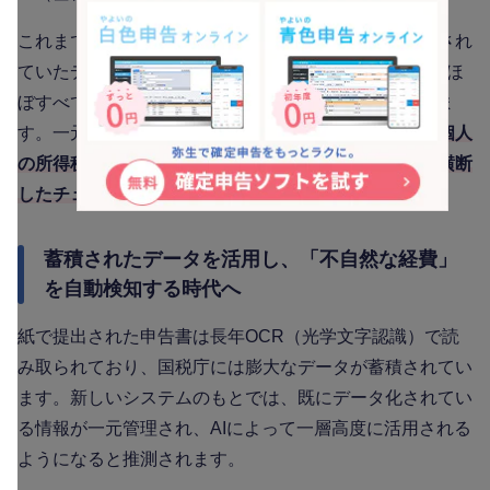
これまで個人・法人・資産など、税目別に別々で管理され
ていたデータベースが統合され、約2,300種類にも及ぶほ
ぼすべての申告データをAIで一元管理する体制になりま
す。一元管理されることで、例えば
法人の経理処理と個人
の所得税申告との間の数字の矛盾など、異なる税目を横断
したチェックが可能になる
と言われています。
蓄積されたデータを活用し、「不自然な経費」
を自動検知する時代へ
紙で提出された申告書は長年OCR（光学文字認識）で読
み取られており、国税庁には膨大なデータが蓄積されてい
ます。新しいシステムのもとでは、既にデータ化されてい
る情報が一元管理され、AIによって一層高度に活用される
ようになると推測されます。