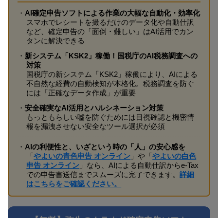
・
AI確定申告ソフトによる作業の大幅な自動化・効率化
スマホでレシートを撮るだけのデータ化や自動仕訳
など、確定申告の「面倒・難しい」はAI活用でカン
タンに解決できる
・
新システム「KSK2」稼働！国税庁のAI税務調査への
対策
国税庁の新システム「KSK2」稼働により、AIによる
不自然な経費の自動検知が本格化。税務調査を防ぐ
には「正確なデータ作成」が重要
・
安全確実なAI活用とハルシネーション対策
もっともらしい嘘を防ぐためには目視確認と機密情
報を漏洩させない安全なツール選択が必須
・
AIの利便性と、いざという時の「人」の安心感を
「
やよいの青色申告 オンライン
」や「
やよいの白色
申告 オンライン
」なら、AIによる自動仕訳からe-Tax
での申告書送信までスムーズに完了できます。
詳細
はこちらをご確認ください。