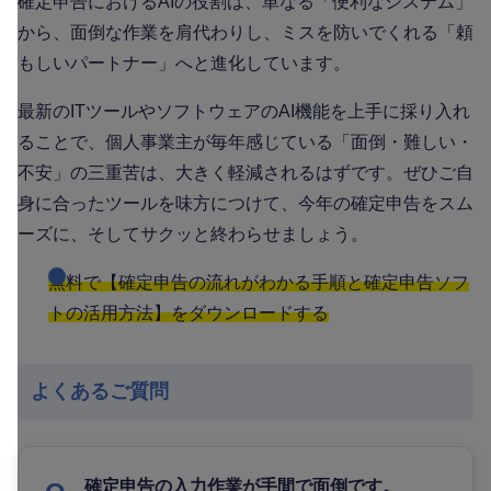
確定申告におけるAIの役割は、単なる「便利なシステム」
から、面倒な作業を肩代わりし、ミスを防いでくれる「頼
もしいパートナー」へと進化しています。
最新のITツールやソフトウェアのAI機能を上手に採り入れ
ることで、個人事業主が毎年感じている「面倒・難しい・
不安」の三重苦は、大きく軽減されるはずです。ぜひご自
身に合ったツールを味方につけて、今年の確定申告をスム
ーズに、そしてサクッと終わらせましょう。
無料で【確定申告の流れがわかる手順と確定申告ソフ
トの活用方法】をダウンロードする
よくあるご質問
確定申告の入力作業が手間で面倒です。