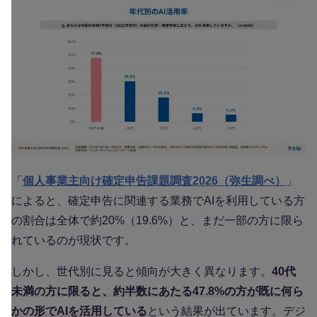
「
個人事業主向け確定申告課題調査2026（弥生調べ）
」
によると、確定申告に関連する業務でAIを利用している方
の割合は全体で約20%（19.6%）と、まだ一部の方に限ら
れているのが現状です。
しかし、世代別に見ると傾向が大きく異なります。
40代
未満の方に限ると、約半数にあたる47.8%の方が既に何ら
かの形でAIを活用している
という結果が出ています。デジ