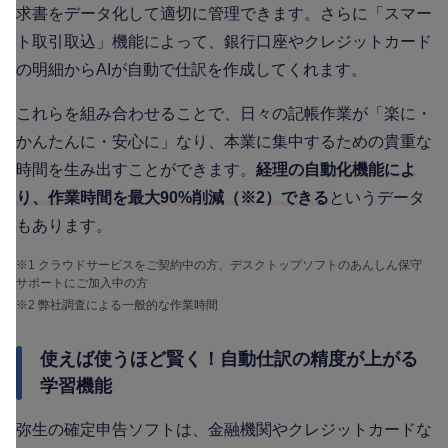
求書をデータ化して適切に管理できます。さらに「スマー
ト取引取込」機能によって、銀行口座やクレジットカード
の明細からAIが自動で仕訳を作成してくれます。
これらを組み合わせることで、日々の記帳作業が「楽に・
かんたんに・安心に」なり、本業に集中するための貴重な
時間を生み出すことができます。
経理の自動化機能によ
り、作業時間を最大90%削減（※2）できる
というデータ
もあります。
※1 クラウドサービスをご契約中の方、デスクトップソフトのあんしん保守
サポートにご加入中の方
※2 弊社調査による一般的な作業時間
使えば使うほど賢く！自動仕訳の精度が上がる
学習機能
弥生の確定申告ソフトは、金融機関やクレジットカードな