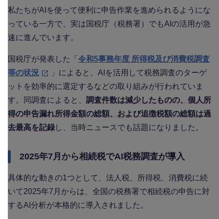
私たちがAIを使って便利に申告作業を進められるようにな
っている一方で、実は国税庁（税務署）でもAIの活用が急
速に進んでいます。
国税庁が発表した「
令和5事務年度 所得税及び消費税調査
等の状況
」によると、AIを活用して税務調査のターゲ
ットを効率的に選定するなどの取り組みが行われていま
す。同調査によると、
調査件数は減少したものの、個人所
得の申告漏れ所得金額の総額、および追徴税額の総額は過
去最高を記録
し、当時ニュースでも話題になりました。
2025年7月から相続税でAI税務調査が導入
具体的な動きの1つとして、法人税、所得税、消費税に続
いて2025年7月からは、全国の税務署で相続税の申告に対
するAI分析が本格的に導入されました。