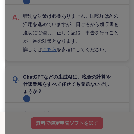
特別な対策は必要ありません。国税庁はAIの
活用を進めていますが、日ごろから領収書を
適切に管理し、正しく記帳・申告を行うこと
が一番の対策となります。
詳しくは
こちら
を参考にしてください。
ChatGPTなどの生成AIに、税金の計算や
仕訳業務をすべて任せても問題ないでし
ょうか？
生成AIは事実と異なるもっともらしい嘘（ハ
ルシネーション）を出力することがあるた
無料で確定申告ソフトを試す
め、すべてを任せるのは危険です。機密情報