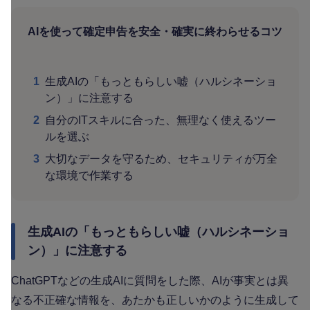
AIを使って確定申告を安全・確実に終わらせるコツ
1
生成AIの「もっともらしい嘘（ハルシネーショ
ン）」に注意する
2
自分のITスキルに合った、無理なく使えるツー
ルを選ぶ
3
大切なデータを守るため、セキュリティが万全
な環境で作業する
生成AIの「もっともらしい嘘（ハルシネーショ
ン）」に注意する
ChatGPTなどの生成AIに質問をした際、AIが事実とは異
なる不正確な情報を、あたかも正しいかのように生成して