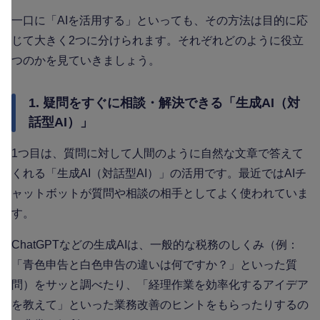
一口に「AIを活用する」といっても、その方法は目的に応
じて大きく2つに分けられます。それぞれどのように役立
つのかを見ていきましょう。
1. 疑問をすぐに相談・解決できる「生成AI（対
話型AI）」
1つ目は、質問に対して人間のように自然な文章で答えて
くれる「生成AI（対話型AI）」の活用です。最近ではAIチ
ャットボットが質問や相談の相手としてよく使われていま
す。
ChatGPTなどの生成AIは、一般的な税務のしくみ（例：
「青色申告と白色申告の違いは何ですか？」といった質
問）をサッと調べたり、「経理作業を効率化するアイデア
を教えて」といった業務改善のヒントをもらったりするの