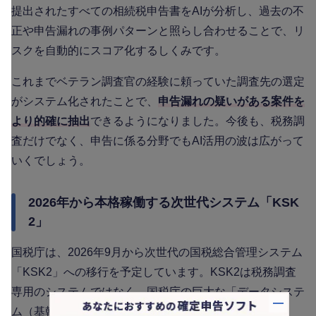
提出されたすべての相続税申告書をAIが分析し、過去の不
正や申告漏れの事例パターンと照らし合わせることで、リ
スクを自動的にスコア化するしくみです。
これまでベテラン調査官の経験に頼っていた調査先の選定
がシステム化されたことで、
申告漏れの疑いがある案件を
より的確に抽出
できるようになりました。今後も、税務調
査だけでなく、申告に係る分野でもAI活用の波は広がって
いくでしょう。
2026年から本格稼働する次世代システム「KSK
2」
国税庁は、2026年9月から次世代の国税総合管理システム
「KSK2」への移行を予定しています。KSK2は税務調査
専用のシステムではなく、国税庁の巨大な「データシステ
ム（基幹システム）」です。
バナー