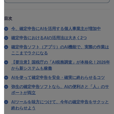
目次
今、確定申告にAIを活用する個人事業主が増加中
確定申告におけるAIの活用法は大きく2つ
確定申告ソフト（アプリ）のAI機能で、実際の作業は
ここまでラクになる
【要注意】国税庁の「AI税務調査」が本格化！2026年
から新システムも稼働
AIを使って確定申告を安全・確実に終わらせるコツ
弥生の確定申告ソフトなら、AIの便利さと「人」のサ
ポートが両立
AIツールを味方につけて、今年の確定申告をサクッと
終わらせよう