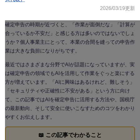
2026/03/19
更新
確定申告の時期が近づくと、「作業が面倒だな」「計算が
合っているか不安だ」と感じる方は多いのではないでしょ
うか？個人事業主にとって、本業の合間を縫っての申告作
業は大きな負担になりがちです。
最近ではさまざまな分野でAIが話題になっていますが、実
は確定申告の領域でもAIを活用して作業をぐっと楽にする
方が増えています。「AIに興味はあるけれど、難しそう」
「セキュリティや正確性に不安がある」という方に向け
て、この記事ではAIを確定申告に活用する方法や、国税庁
の最新動向、そして安全に使いこなすためのコツをわかり
やすくお伝えします。
📖 この記事でわかること