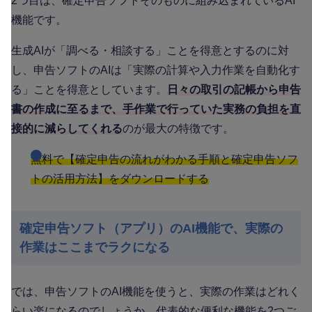
2つ目は、確定申告ソフトそのものに組み込まれているAI
機能です。
生成AIが「調べる・相談する」ことを得意とするのに対
し、申告ソフトのAIは「実際の計算や入力作業を自動化す
る」ことを得意としています。
日々の取引の記帳から申告
書の作成に至るまで、手作業で行っていた実務の負担を直
接的に減らしてくれる
のが最大の特徴です。
無料で【確定申告の流れがわかる手順と確定申告ソフ
トの活用方法】をダウンロードする
確定申告ソフト（アプリ）のAI機能で、実際の
作業はここまでラクになる
では、申告ソフトのAI機能を使うと、実際の作業はどれく
らい楽になるのでしょうか。代表的な便利な機能を2つご