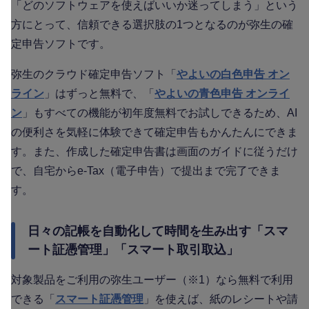
「どのソフトウェアを使えばいいか迷ってしまう」という
方にとって、信頼できる選択肢の1つとなるのが弥生の確
定申告ソフトです。
弥生のクラウド確定申告ソフト「
やよいの白色申告 オン
ライン
」はずっと無料で、「
やよいの青色申告 オンライ
ン
」もすべての機能が初年度無料でお試しできるため、AI
の便利さを気軽に体験できて確定申告もかんたんにできま
す。また、作成した確定申告書は画面のガイドに従うだけ
で、自宅からe-Tax（電子申告）で提出まで完了できま
す。
日々の記帳を自動化して時間を生み出す「スマ
ート証憑管理」「スマート取引取込」
対象製品をご利用の弥生ユーザー（※1）なら無料で利用
できる「
スマート証憑管理
」を使えば、紙のレシートや請